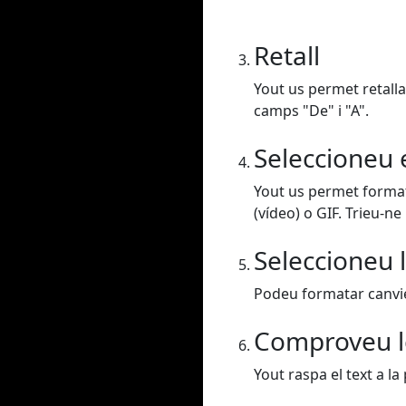
Retall
Yout us permet retalla
camps "De" i "A".
Seleccioneu 
Yout us permet format
(vídeo) o GIF. Trieu-ne
Seleccioneu l
Podeu formatar canvieu
Comproveu l
Yout raspa el text a la