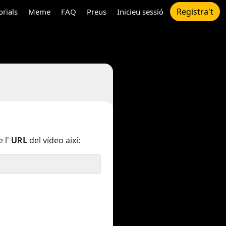
Registra't
orials
Meme
FAQ
Preus
Inicieu sessió
 l'
URL
del vídeo així: