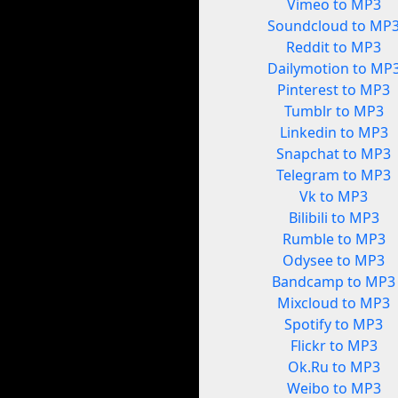
Vimeo to MP3
Soundcloud to MP
Reddit to MP3
Dailymotion to MP
Pinterest to MP3
Tumblr to MP3
Linkedin to MP3
Snapchat to MP3
Telegram to MP3
Vk to MP3
Bilibili to MP3
Rumble to MP3
Odysee to MP3
Bandcamp to MP3
Mixcloud to MP3
Spotify to MP3
Flickr to MP3
Ok.Ru to MP3
Weibo to MP3