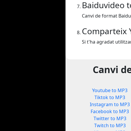
Baiduvideo 
Canvi de format Baidu
Comparteix 
Si t'ha agradat utilit
Canvi d
Youtube to MP3
Tiktok to MP3
Instagram to MP3
Facebook to MP3
Twitter to MP3
Twitch to MP3