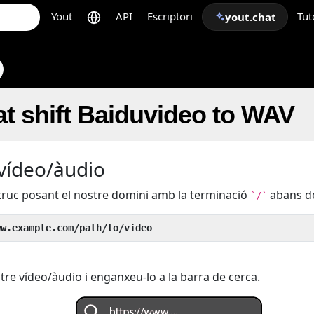
Yout
API
Escriptori
Tut
yout.chat
t shift Baiduvideo to WAV
 vídeo/àudio
 truc posant el nostre domini amb la terminació
abans de
`/`
ww.example.com/path/to/video
tre vídeo/àudio i enganxeu-lo a la barra de cerca.