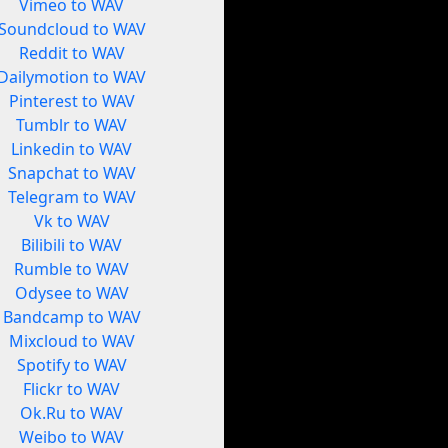
Vimeo to WAV
Soundcloud to WAV
Reddit to WAV
Dailymotion to WAV
Pinterest to WAV
Tumblr to WAV
Linkedin to WAV
Snapchat to WAV
Telegram to WAV
Vk to WAV
Bilibili to WAV
Rumble to WAV
Odysee to WAV
Bandcamp to WAV
Mixcloud to WAV
Spotify to WAV
Flickr to WAV
Ok.Ru to WAV
Weibo to WAV