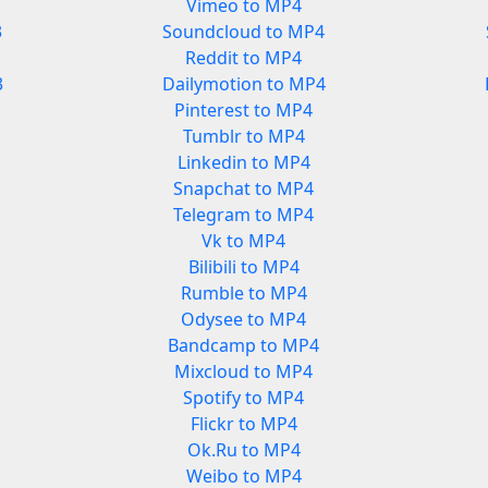
Vimeo to MP4
3
Soundcloud to MP4
Reddit to MP4
3
Dailymotion to MP4
Pinterest to MP4
Tumblr to MP4
Linkedin to MP4
Snapchat to MP4
Telegram to MP4
Vk to MP4
Bilibili to MP4
Rumble to MP4
Odysee to MP4
Bandcamp to MP4
Mixcloud to MP4
Spotify to MP4
Flickr to MP4
Ok.Ru to MP4
Weibo to MP4