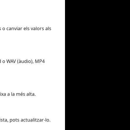
 o canviar els valors als
3 o WAV (àudio), MP4
xa a la més alta.
sta, pots actualitzar-lo.