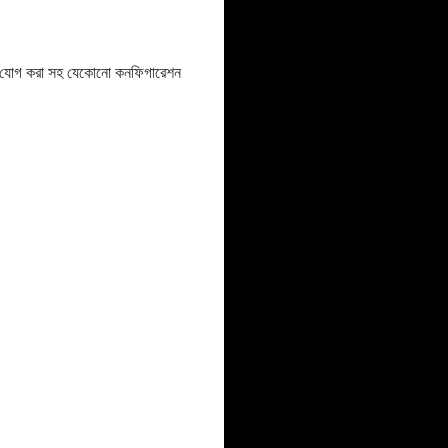
ইটেল যোগ করা সহ যেকোনো কনফিগারেশন