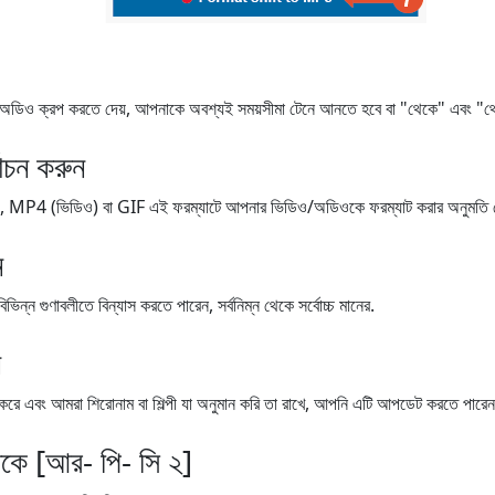
 ক্রপ করতে দেয়, আপনাকে অবশ্যই সময়সীমা টেনে আনতে হবে বা "থেকে" এবং "থেকে"
বাচন করুন
4 (ভিডিও) বা GIF এই ফরম্যাটে আপনার ভিডিও/অডিওকে ফরম্যাট করার অনুমতি দে
ন
ন গুণাবলীতে বিন্যাস করতে পারেন, সর্বনিম্ন থেকে সর্বোচ্চ মানের.
ন
র্যাপ করে এবং আমরা শিরোনাম বা শিল্পী যা অনুমান করি তা রাখে, আপনি এটি আপডেট করতে পারেন
েকে [আর- পি- সি ২]