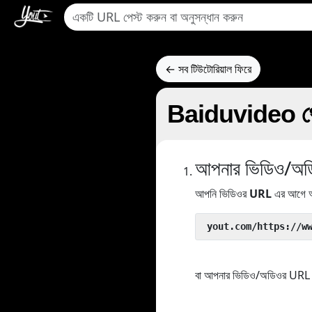
← সব টিউটোরিয়াল ফিরে
Baiduvideo থেক
আপনার ভিডিও/অডিও
আপনি ভিডিওর
URL
এর আগে আ
 yout.com/https://w
বা আপনার ভিডিও/অডিওর URL কপ