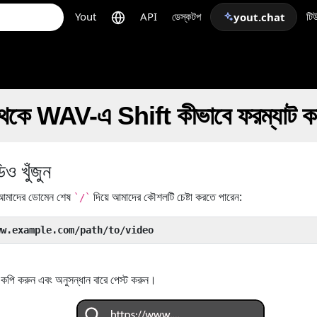
Yout
API
ডেস্কটপ
টি
yout.chat
ে WAV-এ Shift কীভাবে ফরম্যাট কর
 খুঁজুন
মাদের ডোমেন শেষ
দিয়ে আমাদের কৌশলটি চেষ্টা করতে পারেন:
`/`
ww.example.com/path/to/video
ি করুন এবং অনুসন্ধান বারে পেস্ট করুন।