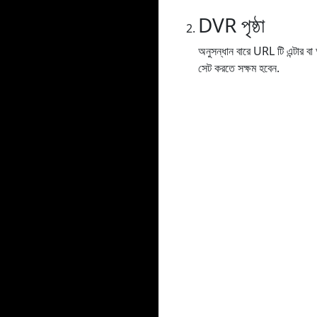
DVR পৃষ্ঠা
অনুসন্ধান বারে URL টি এন্টার 
সেট করতে সক্ষম হবেন.