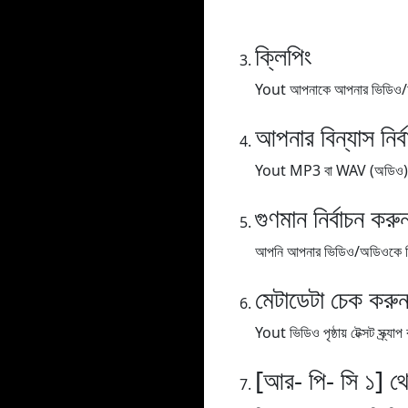
ক্লিপিং
Yout আপনাকে আপনার ভিডিও/অডিও
আপনার বিন্যাস নির্
Yout MP3 বা WAV (অডিও), MP
গুণমান নির্বাচন করু
আপনি আপনার ভিডিও/অডিওকে বিভিন্
মেটাডেটা চেক করু
Yout ভিডিও পৃষ্ঠায় টেক্সট স্ক্
[আর- পি- সি ১] থ