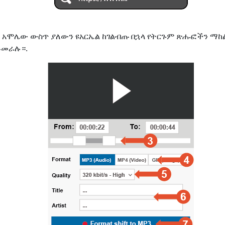
ለጋ አሞሌው ውስጥ ያለውን ዩአርኤል ከገልብጡ በኋላ የትርጉም ጽሑፎችን 
ይመራሉ።.