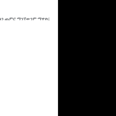
ማከልን ጨምሮ ማንኛውንም ማዋቀር