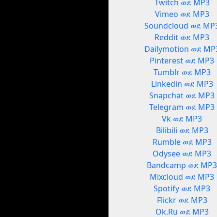
Twitch ወደ MP3
Vimeo ወደ MP3
Soundcloud ወደ MP
Reddit ወደ MP3
Dailymotion ወደ MP
Pinterest ወደ MP3
Tumblr ወደ MP3
Linkedin ወደ MP3
Snapchat ወደ MP3
Telegram ወደ MP3
Vk ወደ MP3
Bilibili ወደ MP3
Rumble ወደ MP3
Odysee ወደ MP3
Bandcamp ወደ MP
Mixcloud ወደ MP3
Spotify ወደ MP3
Flickr ወደ MP3
Ok.Ru ወደ MP3