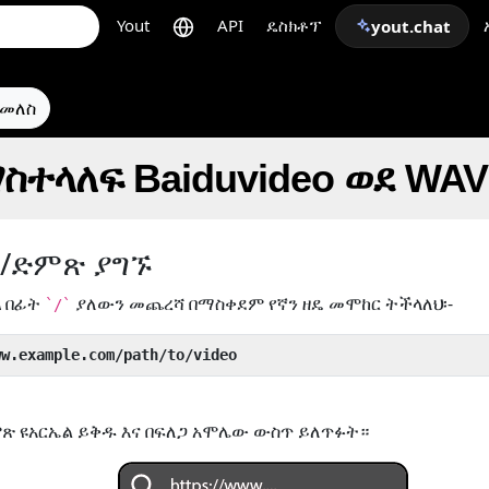
Yout
API
ዴስክቶፕ
yout.chat
ተመለስ
ስተላለፍ Baiduvideo ወደ WAV
ዮ/ድምጽ ያግኙ
ል
በፊት
ያለውን መጨረሻ በማስቀደም የኛን ዘዴ መሞከር ትችላለህ፡-
`/`
ww.example.com/path/to/video
ጽ ዩአርኤል ይቅዱ እና በፍለጋ አሞሌው ውስጥ ይለጥፉት።