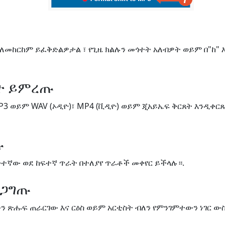
 ለመከርከም ይፈቅድልዎታል ፣ የጊዜ ክልሉን መጎተት አለብዎት ወይም በ"ከ" 
ጸት ይምረጡ
P3 ወይም WAV (ኦዲዮ)፣ MP4 (ቪዲዮ) ወይም ጂአይኤፍ ቅርጸት እንዲቀር
ጡ
ቅተኛው ወደ ከፍተኛ ጥራት በተለያየ ጥራቶች መቀየር ይችላሉ።.
ረጋግጡ
ለውን ጽሑፍ ጠራርገው እና ርዕስ ወይም አርቲስት ብለን የምንገምተውን ነገር 