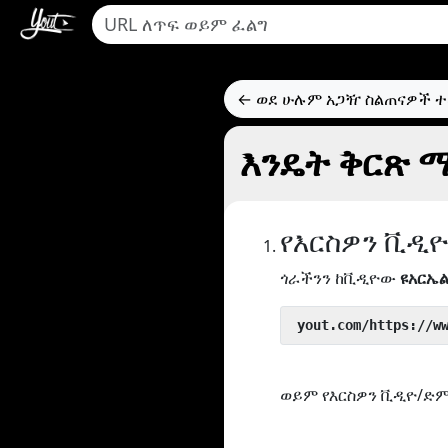
← ወደ ሁሉም አጋዥ ስልጠናዎች 
እንዴት ቅርጽ ማ
የእርስዎን ቪዲ
ጎራችንን ከቪዲዮው
ዩአርኤ
 yout.com/https://w
ወይም የእርስዎን ቪዲዮ/ድም