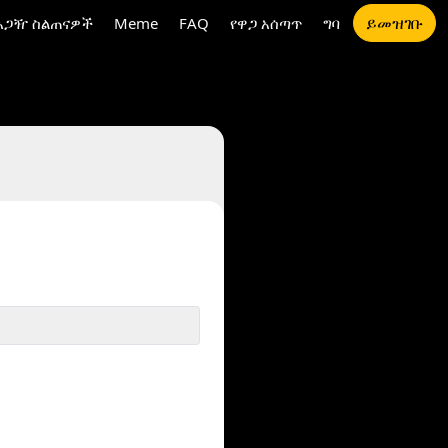
ይመዝገቡ
አጋዥ ስልጠናዎች
Meme
FAQ
የዋጋ አሰጣጥ
ግባ