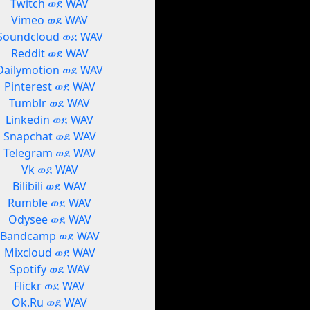
Twitch ወደ WAV
Vimeo ወደ WAV
Soundcloud ወደ WAV
Reddit ወደ WAV
Dailymotion ወደ WAV
Pinterest ወደ WAV
Tumblr ወደ WAV
Linkedin ወደ WAV
Snapchat ወደ WAV
Telegram ወደ WAV
Vk ወደ WAV
Bilibili ወደ WAV
Rumble ወደ WAV
Odysee ወደ WAV
Bandcamp ወደ WAV
Mixcloud ወደ WAV
Spotify ወደ WAV
Flickr ወደ WAV
Ok.Ru ወደ WAV