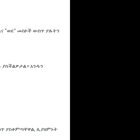
እና "ወደ" መስኮች ውስጥ ያሉትን
ጹ ያስችልዎታል። አንዱን
ውስጥ ያስቀምጣቸዋል, ሊያዘምኑት