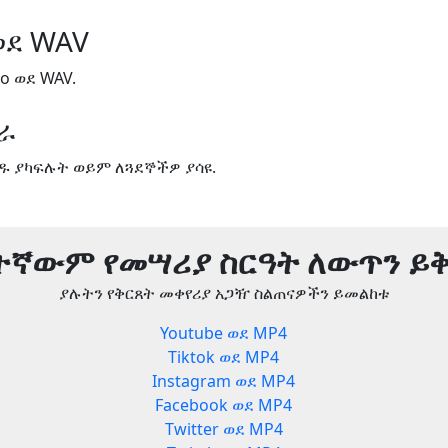
ወደ WAV
o ወደ WAV.
ጋራ
ዱ ያካፍሉት ወይም ለጓደኞችዎ ያሳዩ.
ትኛውም የመሣሪያ ስርዓት ለውጥን ይ
ያሉትን የቅርጸት መቀየሪያ አጋዥ ስልጠናዎችን ይመልከቱ
Youtube ወደ MP4
Tiktok ወደ MP4
Instagram ወደ MP4
Facebook ወደ MP4
Twitter ወደ MP4