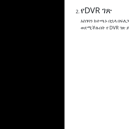
የDVR ገጽ
አስገባን ከተጫኑ በኋላ በፍ
ወደሚችሉበት የ DVR ገጽ 