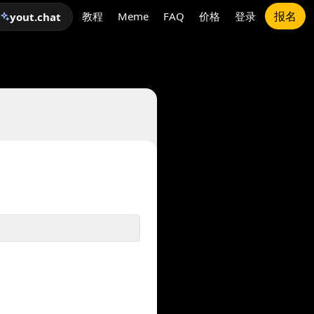
报名
教程
Meme
FAQ
价格
登录
yout.chat