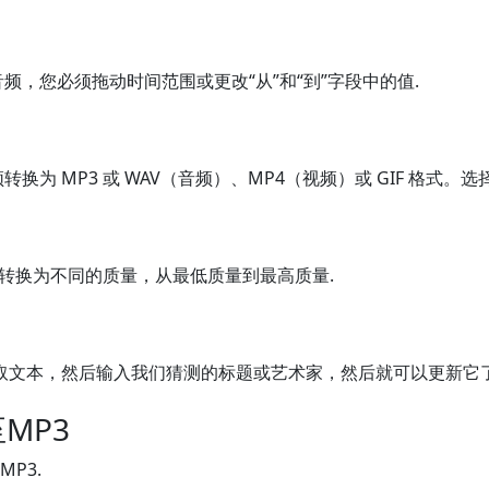
/音频，您必须拖动时间范围或更改“从”和“到”字段中的值.
频转换为 MP3 或 WAV（音频）、MP4（视频）或 GIF 格式。
式转换为不同的质量，从最低质量到最高质量.
取文本，然后输入我们猜测的标题或艺术家，然后就可以更新它了
至MP3
MP3.