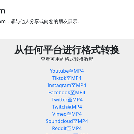
om
.com，请与他人分享或向您的朋友展示.
从任何平台进行格式转换
查看可用的格式转换教程
Youtube至MP4
Tiktok至MP4
Instagram至MP4
Facebook至MP4
Twitter至MP4
Twitch至MP4
Vimeo至MP4
Soundcloud至MP4
Reddit至MP4