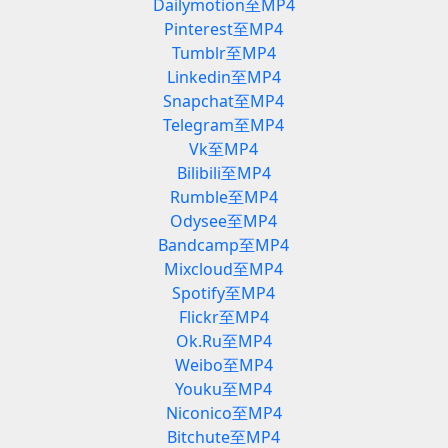
Dailymotion至MP4
Pinterest至MP4
Tumblr至MP4
Linkedin至MP4
Snapchat至MP4
Telegram至MP4
Vk至MP4
Bilibili至MP4
Rumble至MP4
Odysee至MP4
Bandcamp至MP4
Mixcloud至MP4
Spotify至MP4
Flickr至MP4
Ok.Ru至MP4
Weibo至MP4
Youku至MP4
Niconico至MP4
Bitchute至MP4