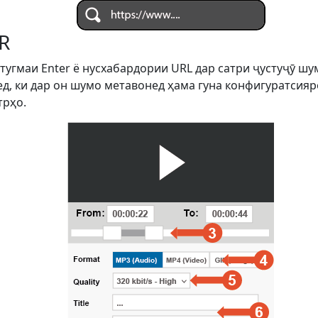
R
 тугмаи Enter ё нусхабардории URL дар сатри ҷустуҷӯ ш
д, ки дар он шумо метавонед ҳама гуна конфигуратсияро
трҳо.