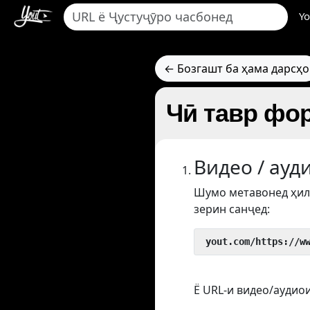
Yo
← Бозгашт ба ҳама дарсҳо
Чӣ тавр фор
Видео / ауд
Шумо метавонед ҳил
зерин санҷед:
 yout.com/https://w
Ё URL-и видео/аудиои