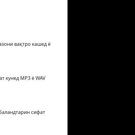
азони вақтро кашед ё
ат кунед MP3 ё WAV
 баландтарин сифат