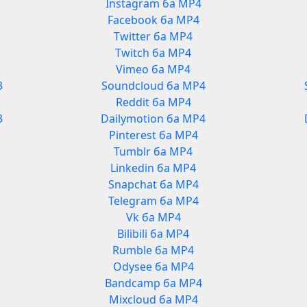
Instagram ба MP4
Facebook ба MP4
Twitter ба MP4
Twitch ба MP4
Vimeo ба MP4
3
Soundcloud ба MP4
Reddit ба MP4
3
Dailymotion ба MP4
Pinterest ба MP4
Tumblr ба MP4
Linkedin ба MP4
Snapchat ба MP4
Telegram ба MP4
Vk ба MP4
Bilibili ба MP4
Rumble ба MP4
Odysee ба MP4
Bandcamp ба MP4
Mixcloud ба MP4