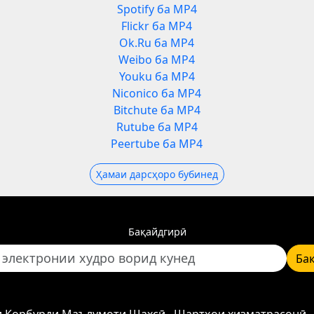
Spotify ба MP4
Flickr ба MP4
Ok.Ru ба MP4
Weibo ба MP4
Youku ба MP4
Niconico ба MP4
Bitchute ба MP4
Rutube ба MP4
Peertube ба MP4
Ҳамаи дарсҳоро бубинед
Бақайдгирӣ
Ба