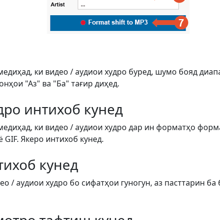
медиҳад, ки видео / аудиои худро буред, шумо бояд диап
ҳои "Аз" ва "Ба" тағир диҳед.
дро интихоб кунед
медиҳад, ки видео / аудиои худро дар ин форматҳо форм
ё GIF. Якеро интихоб кунед.
тихоб кунед
о / аудиои худро бо сифатҳои гуногун, аз пасттарин ба