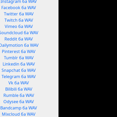
Instagram ба WAV
Facebook ба WAV
Twitter ба WAV
Twitch ба WAV
Vimeo ба WAV
Soundcloud ба WAV
Reddit ба WAV
Dailymotion ба WAV
Pinterest ба WAV
Tumblr ба WAV
Linkedin ба WAV
Snapchat ба WAV
Telegram ба WAV
Vk ба WAV
Bilibili ба WAV
Rumble ба WAV
Odysee ба WAV
Bandcamp ба WAV
Mixcloud ба WAV