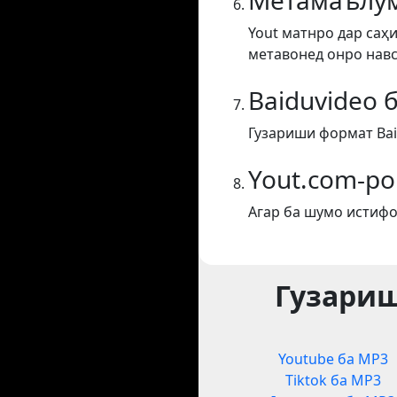
Метамаълум
Yout матнро дар саҳи
метавонед онро навс
Baiduvideo 
Гузариши формат Bai
Yout.com-ро
Агар ба шумо истифо
Гузариш
Youtube ба MP3
Tiktok ба MP3