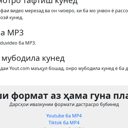
отро тафтиш кунед
фаи видео мерезад ва он чизеро, ки ба мо унвон ё рассо
озӣ кунед.
ба MP3
duvideo ба MP3.
 мубодила кунед
даи Yout.com маъқул бошад, онро мубодила кунед ё ба д
и формат аз ҳама гуна п
Дарсҳои ивазкунии формати дастрасро бубинед
Youtube ба MP4
Tiktok ба MP4