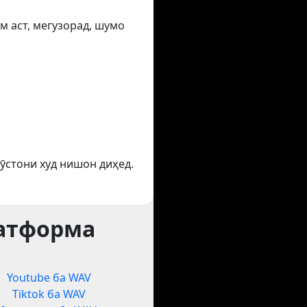
м аст, мегузорад, шумо
ӯстони худ нишон диҳед.
латформа
Youtube ба WAV
Tiktok ба WAV