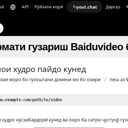
ut
API
Рӯйхати корӣ
Дарсҳо
yout.chat
мати гузариш Baiduvideo 
иои худро пайдо кунед
лаи моро бо гузоштани домени мо бо охири
пеш аз
`/`
ww.example.com/path/to/video
 худро нусхабардорӣ кунед ва онро ба сатри ҷустуҷӯ гуз