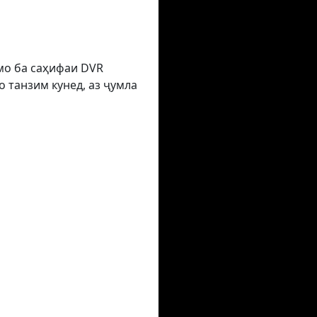
умо ба саҳифаи DVR
 танзим кунед, аз ҷумла