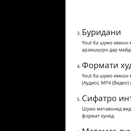
Буридани
Yout ба шумо имкон 
арзишҳоро дар майдон
Формати ху
Yout ба шумо имкон 
(Аудио), MP4 (Видео) 
Сифатро ин
Шумо метавонед виде
формат кунед.