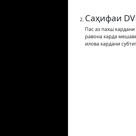
Саҳифаи DV
Пас аз пахш кардани
равона карда мешаве
илова кардани субти