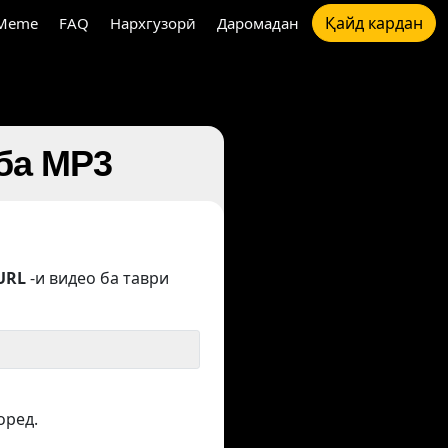
Қайд кардан
Meme
FAQ
Нархгузорӣ
Даромадан
ба MP3
URL
-и видео ба таври
оред.