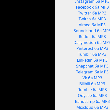
Instagram ба MP3
Facebook ба MP3
Twitter ба MP3
Twitch ба MP3
Vimeo ба MP3
Soundcloud ба MP
Reddit ба MP3
Dailymotion ба MP
Pinterest ба MP3
Tumblr ба MP3
Linkedin ба MP3
Snapchat ба MP3
Telegram ба MP3
Vk ба MP3
Bilibili ба MP3
Rumble ба MP3
Odysee ба MP3
Bandcamp ба MP3
Mixcloud ба MP3