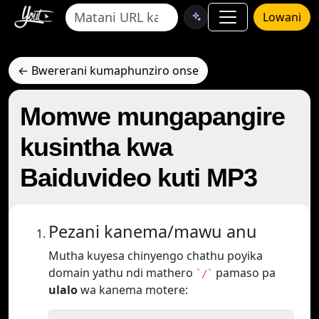
Lowani
← Bwererani kumaphunziro onse
Momwe mungapangire
kusintha kwa
Baiduvideo kuti MP3
Pezani kanema/mawu anu
Mutha kuyesa chinyengo chathu poyika
domain yathu ndi mathero
pamaso pa
`/`
ulalo
wa kanema motere: