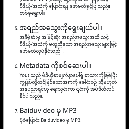
ဗီဒီယို/အသံကို ပြောင်းရန် ဖော်မတ်ခွင့်ပြုသည်။
တစ်ခုရွေးပါ။
အရည်အသွေးကိုရွေးချယ်ပါ။
အနိမ့်ဆုံးမှ အမြင့်ဆုံး အရည်အသွေးအထိ သင့်
ဗီဒီယို/အသံကို မတူညီသော အရည်အသွေးများဖြင့်
ဖော်မတ်လုပ်နိုင်သည်။.
Metadata ကိုစစ်ဆေးပါ။
Yout သည် ဗီဒီယိုစာမျက်နှာပေါ်ရှိ စာသားကိုခြစ်ပြီး
ကျွန်ုပ်တို့ထင်မြင်သောအရာကို ခေါင်းစဉ် သို့မဟုတ်
အနုပညာရှင်ဟု ရေးသွင်းကာ ၎င်းကို အပ်ဒိတ်လုပ်
နိုင်ပါသည်။.
Baiduvideo မှ MP3
ပုံစံပြောင်း Baiduvideo မှ MP3.