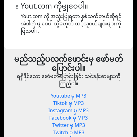
Yout.com ကိုမျှဝေပါ။
Yout.com ကို အသုံးပြုရတာ နှစ်သက်တယ်ဆိုရင်
အဲဒါကို မျှဝေပါ သို့မဟုတ် သင့်သူငယ်ချင်းများကို
ပြသပါ။.
မည်သည့်ပလက်ဖောင်းမှ ဖော်မတ်
ပြောင်းပါ။
ရရှိနိုင်သော ဖော်မတ်ပြောင်းခြင်း သင်ခန်းစာများကို
ကြည့်ပါ။
Youtube မှ MP3
Tiktok မှ MP3
Instagram မှ MP3
Facebook မှ MP3
Twitter မှ MP3
Twitch မှ MP3