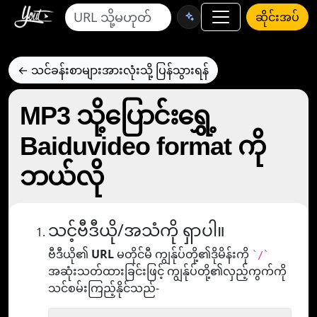
ဆိုင်းအပ်
← သင်ခန်းစာများအားလုံးသို့ ပြန်သွားရန်
MP3 သို့ပြောင်းရွှေ့
Baiduvideo format ကို
ဘယ်လို
သင့်ဗီဒီယို/အသံကို ရှာပါ။
ဗီဒီယို၏
URL
မတိုင်မီ ကျွန်ုပ်တို့၏ဒိုမိန်းကို
`/`
အဆုံးသတ်ထားခြင်းဖြင့် ကျွန်ုပ်တို့၏လှည့်ကွက်ကို
သင်စမ်းကြည့်နိုင်သည်-