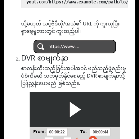
 yout.com/https://www.example.com/path/to/vide
သို့မဟုတ် သင့်ဗီဒီယို/အသံ၏ URL ကို ကူးယူပြီး
ရှာဖွေမှုဘားတွင် ကူးထည့်ပါ။
DVR စာမျက်နှာ
စာတန်းထိုးထည့်ခြင်းအပါအဝင် မည်သည့်ဖွဲ့စည်းမှု
ပုံစံကိုမဆို သတ်မှတ်နိုင်စေမည့် DVR စာမျက်နှာသို့
ပြန်ညွှန်းပေးမည် ဖြစ်သည်။.