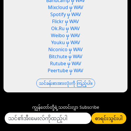
Bandcamp မှ WAV
Mixcloud မှ WAV
Spotify မှ WAV
Flickr မှ WAV
Ok.Ru မှ WAV
Weibo မှ WAV
Youku မှ WAV
Niconico မှ WAV
Bitchute မှ WAV
Rutube မှ WAV
Peertube မှ WAV
သင်ခန်းစာအားလုံးကို ကြည့်ပါ။
ကျွန်တော်တို့ရဲ့သတင်းလွှာ Subscribe
စာရင်းသွင်းပါ