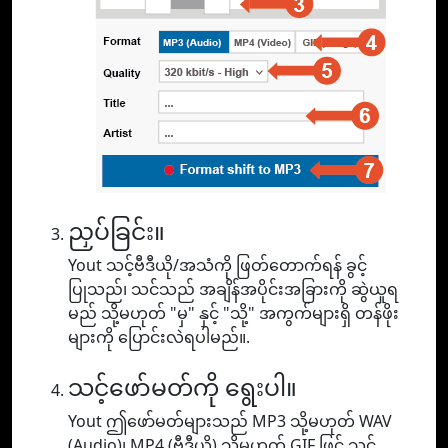
ညှပ်ခြင်း။
Yout သင့်ဗီဒီယို/အသံကို ဖြတ်တောက်ရန် ခွင့်
ပြုသည်၊ သင်သည် အချိန်အပိုင်းအခြားကို ဆွဲယူရ
မည် သို့မဟုတ် "မှ" နှင့် "သို့" အကွက်များရှိ တန်ဖိုး
များကို ပြောင်းလဲရပါမည်။.
သင့်ဖော်မတ်ကို ရွေးပါ။
Yout ဤဖော်မတ်များသည် MP3 သို့မဟုတ် WAV
(Audio)၊ MP4 (ဗီဒီယို) သို့မဟုတ် GIF ဖြင့် သင့်