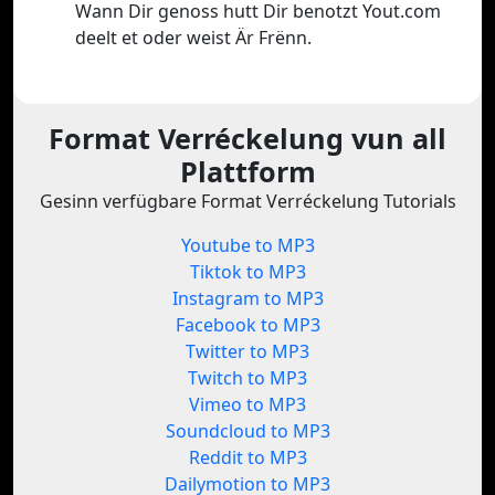
Wann Dir genoss hutt Dir benotzt Yout.com
deelt et oder weist Är Frënn.
Format Verréckelung vun all
Plattform
Gesinn verfügbare Format Verréckelung Tutorials
Youtube to MP3
Tiktok to MP3
Instagram to MP3
Facebook to MP3
Twitter to MP3
Twitch to MP3
Vimeo to MP3
Soundcloud to MP3
Reddit to MP3
Dailymotion to MP3