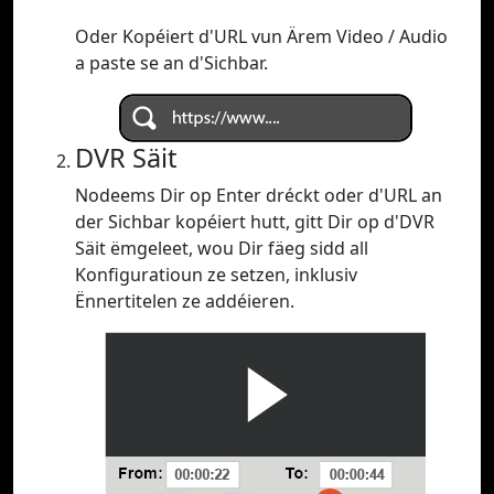
Oder Kopéiert d'URL vun Ärem Video / Audio
a paste se an d'Sichbar.
DVR Säit
Nodeems Dir op Enter dréckt oder d'URL an
der Sichbar kopéiert hutt, gitt Dir op d'DVR
Säit ëmgeleet, wou Dir fäeg sidd all
Konfiguratioun ze setzen, inklusiv
Ënnertitelen ze addéieren.