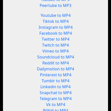
Peertube to MP3
Youtube to MP4
Tiktok to MP4
Instagram to MP4
Facebook to MP4
Twitter to MP4
Twitch to MP4
Vimeo to MP4
Soundcloud to MP4
Reddit to MP4
Dailymotion to MP4
Pinterest to MP4
Tumblr to MP4
Linkedin to MP4
Snapchat to MP4
Telegram to MP4
Vk to MP4
Bilibili to MP4