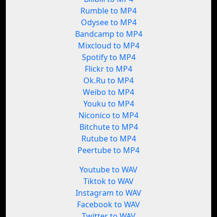
Rumble to MP4
Odysee to MP4
Bandcamp to MP4
Mixcloud to MP4
Spotify to MP4
Flickr to MP4
Ok.Ru to MP4
Weibo to MP4
Youku to MP4
Niconico to MP4
Bitchute to MP4
Rutube to MP4
Peertube to MP4
Youtube to WAV
Tiktok to WAV
Instagram to WAV
Facebook to WAV
Twitter to WAV