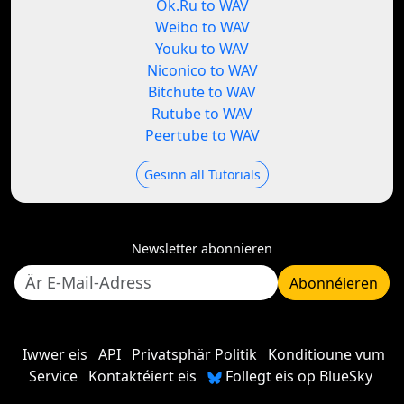
Ok.Ru to WAV
Weibo to WAV
Youku to WAV
Niconico to WAV
Bitchute to WAV
Rutube to WAV
Peertube to WAV
Gesinn all Tutorials
Newsletter abonnieren
Abonnéieren
Iwwer eis
API
Privatsphär Politik
Konditioune vum
Service
Kontaktéiert eis
Follegt eis op BlueSky