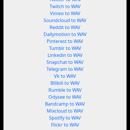
Twitch to WAV
Vimeo to WAV
Soundcloud to WAV
Reddit to WAV
Dailymotion to WAV
Pinterest to WAV
Tumblr to WAV
Linkedin to WAV
Snapchat to WAV
Telegram to WAV
Vk to WAV
Bilibili to WAV
Rumble to WAV
Odysee to WAV
Bandcamp to WAV
Mixcloud to WAV
Spotify to WAV
Flickr to WAV