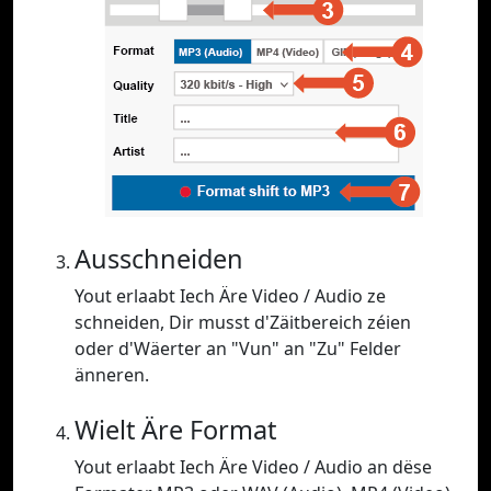
Ausschneiden
Yout erlaabt Iech Äre Video / Audio ze
schneiden, Dir musst d'Zäitbereich zéien
oder d'Wäerter an "Vun" an "Zu" Felder
änneren.
Wielt Äre Format
Yout erlaabt Iech Äre Video / Audio an dëse