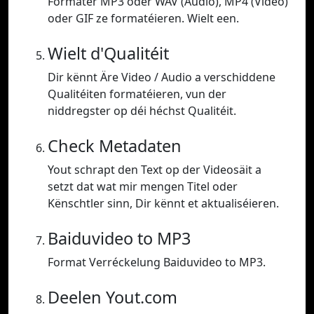
Formater MP3 oder WAV (Audio), MP4 (Video)
oder GIF ze formatéieren. Wielt een.
Wielt d'Qualitéit
Dir kënnt Äre Video / Audio a verschiddene
Qualitéiten formatéieren, vun der
niddregster op déi héchst Qualitéit.
Check Metadaten
Yout schrapt den Text op der Videosäit a
setzt dat wat mir mengen Titel oder
Kënschtler sinn, Dir kënnt et aktualiséieren.
Baiduvideo to MP3
Format Verréckelung Baiduvideo to MP3.
Deelen Yout.com