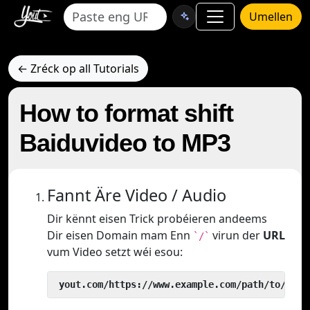
Umellen
← Zréck op all Tutorials
How to format shift
Baiduvideo to MP3
Fannt Äre Video / Audio
Dir kënnt eisen Trick probéieren andeems
Dir eisen Domain mam Enn
virun der
URL
`/`
vum Video setzt wéi esou:
 yout.com/https://www.example.com/path/to/vide