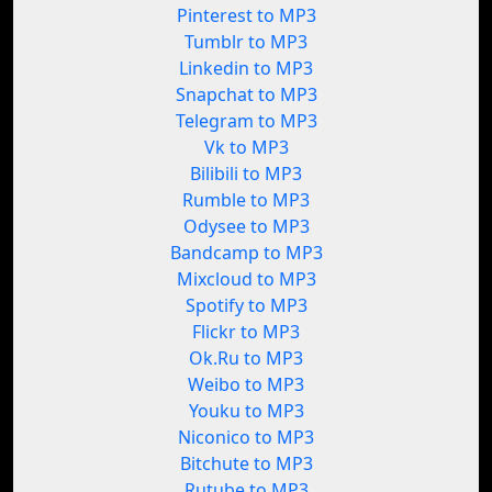
Pinterest to MP3
Tumblr to MP3
Linkedin to MP3
Snapchat to MP3
Telegram to MP3
Vk to MP3
Bilibili to MP3
Rumble to MP3
Odysee to MP3
Bandcamp to MP3
Mixcloud to MP3
Spotify to MP3
Flickr to MP3
Ok.Ru to MP3
Weibo to MP3
Youku to MP3
Niconico to MP3
Bitchute to MP3
Rutube to MP3