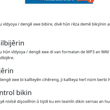
u vîdyoya / dengê xwe bibire, divê hûn rêza demê bikşînin an
lbijêrin
ku hûn vîdyoya / dengê xwe di van formatan de MP3 an WAV 
ilbijêre.
jêrin
engê xwe bi kalîteyên cihêreng, ji kalîteya herî nizm berbi h
trol bikin
oyê nivîsê dişoxilînin û tiştê ku em texmîn dikin sernav an 