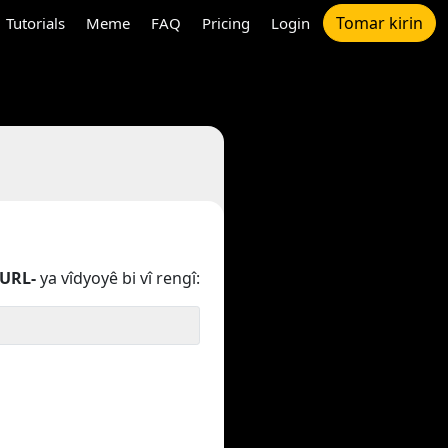
Tomar kirin
Tutorials
Meme
FAQ
Pricing
Login
URL-
ya vîdyoyê bi vî rengî: