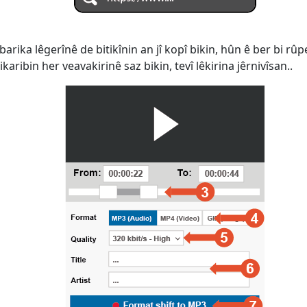
barika lêgerînê de bitikînin an jî kopî bikin, hûn ê ber bi rû
aribin her veavakirinê saz bikin, tevî lêkirina jêrnivîsan..