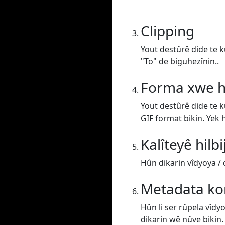
Clipping
Yout destûrê dide te k
"To" de biguhezînin..
Forma xwe hi
Yout destûrê dide te 
GIF format bikin. Yek h
Kalîteyê hilbi
Hûn dikarin vîdyoya / d
Metadata kon
Hûn li ser rûpela vîdy
dikarin wê nûve bikin.