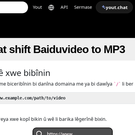
Yout
API
Sermase
yout.chat
t shift Baiduvideo to MP3
ê xwe bibînin
 me biceribînin bi danîna domaina me ya bi dawîya
li ber
`/`
ww.example.com/path/to/video
ya xwe kopî bikin û wê li barika lêgerînê bixin.