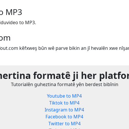
to MP3
iduvideo to MP3.
com
Yout.com kêfxweş bûn wê parve bikin an jî hevalên xwe nîşan
ertina formatê ji her platf
Tutorialên guheztina formatê yên berdest bibînin
Youtube to MP4
Tiktok to MP4
Instagram to MP4
Facebook to MP4
Twitter to MP4