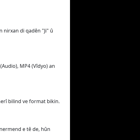
 nirxan di qadên "Ji" û
(Audio), MP4 (Vîdyo) an
erî bilind ve format bikin.
hunermend e tê de, hûn