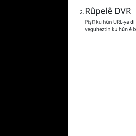
Rûpelê DVR
Piştî ku hûn URL-ya di 
veguheztin ku hûn ê bik