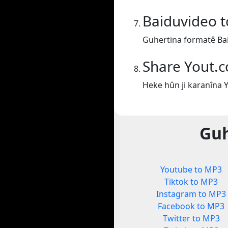
Baiduvideo 
Guhertina formatê Ba
Share Yout.
Heke hûn ji karanîna 
Guh
Youtube to MP3
Tiktok to MP3
Instagram to MP3
Facebook to MP3
Twitter to MP3