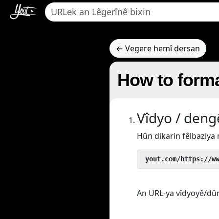
← Vegere hemî dersan
How to forma
Vîdyo / deng
Hûn dikarin fêlbaziya
 yout.com/https://w
An URL-ya vîdyoyê/dûre