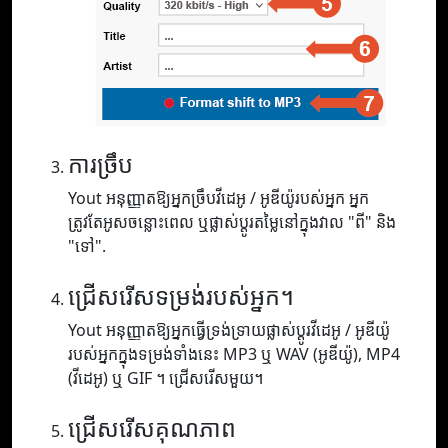
ការច្រឹប
Yout អនុញ្ញាតឱ្យអ្នកច្រឹបវីដេអូ / អូឌីយ៉ូរបស់អ្នក អ្នក
ត្រូវតែអូសចន្លោះពេល ឬផ្លាស់ប្តូរតម្លៃនៅក្នុងវាល "ពី" និង
"ទៅ".
ជ្រើសរើសទម្រង់របស់អ្នក។
Yout អនុញ្ញាតឱ្យអ្នកធ្វើទ្រង់ទ្រាយផ្លាស់ប្តូរវីដេអូ / អូឌីយ៉ូ
របស់អ្នកក្នុងទម្រង់ទាំងនេះ MP3 ឬ WAV (អូឌីយ៉ូ), MP4
(វីដេអូ) ឬ GIF ។ ជ្រើសរើសមួយ។
ជ្រើសរើសគុណភាព