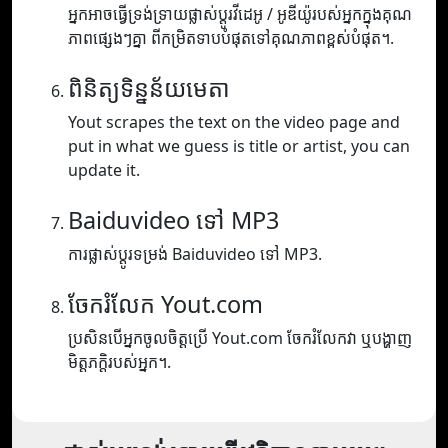
អ្នកអាចធ្វើទ្រង់ទ្រាយផ្លាស់ប្តូរវីដេអូ / អូឌីយ៉ូរបស់អ្នកក្នុងគុណ
ភាពផ្សេងៗគ្នា ពីកម្រិតទាបបំផុតទៅគុណភាពខ្ពស់បំផុត។.
ពិនិត្យទិន្នន័យមេតា
Yout scrapes the text on the video page and
put in what we guess is title or artist, you can
update it.
Baiduvideo ទៅ MP3
ការផ្លាស់ប្តូរទម្រង់ Baiduvideo ទៅ MP3.
ចែករំលែក Yout.com
ប្រសិនបើអ្នកចូលចិត្តប្រើ Yout.com ចែករំលែកវា ឬបង្ហាញ
មិត្តភក្តិរបស់អ្នក។.