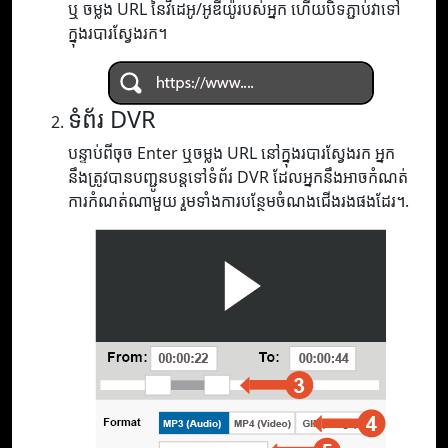
ឬ ចម្លង URL នៃវីដេអូ/អូឌីយ៉ូរបស់អ្នក ហើយបិទភ្ជាប់វាទៅ
ក្នុងរបារស្វែងរក។
ទំព័រ DVR
បន្ទាប់ពីចុច Enter ឬចម្លង URL នៅក្នុងរបារស្វែងរក អ្នក
នឹងត្រូវបានបញ្ជូនបន្តទៅទំព័រ DVR ដែលអ្នកនឹងអាចកំណត់
ការកំណត់ណាមួយ រួមទាំងការបន្ថែមចំណងជើងរងផងដែរ។.