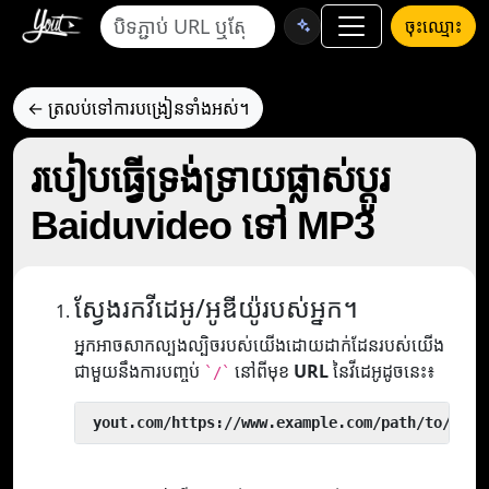
ចុះឈ្មោះ
← ត្រលប់ទៅការបង្រៀនទាំងអស់។
របៀបធ្វើទ្រង់ទ្រាយផ្លាស់ប្តូរ
Baiduvideo ទៅ MP3
ស្វែងរកវីដេអូ/អូឌីយ៉ូរបស់អ្នក។
អ្នកអាចសាកល្បងល្បិចរបស់យើងដោយដាក់ដែនរបស់យើង
ជាមួយនឹងការបញ្ចប់
នៅពីមុខ
URL
នៃវីដេអូដូចនេះ៖
`/`
 yout.com/https://www.example.com/path/to/vide