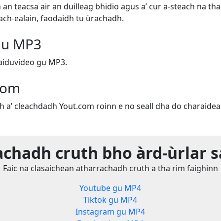
 an teacsa air an duilleag bhidio agus a’ cur a-steach na t
each-ealain, faodaidh tu ùrachadh.
gu MP3
aiduvideo gu MP3.
com
th a’ cleachdadh Yout.com roinn e no seall dha do charaidea
chadh cruth bho àrd-ùrlar 
Faic na clasaichean atharrachadh cruth a tha rim faighinn
Youtube gu MP4
Tiktok gu MP4
Instagram gu MP4