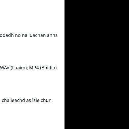
hlaodadh no na luachan anns
o WAV (Fuaim), MP4 (Bhidio)
 chàileachd as ìsle chun