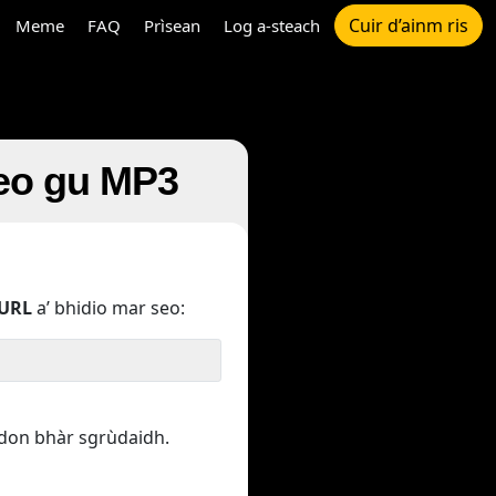
Cuir d’ainm ris
Meme
FAQ
Prìsean
Log a-steach
deo gu MP3
URL
a’ bhidio mar seo:
 don bhàr sgrùdaidh.