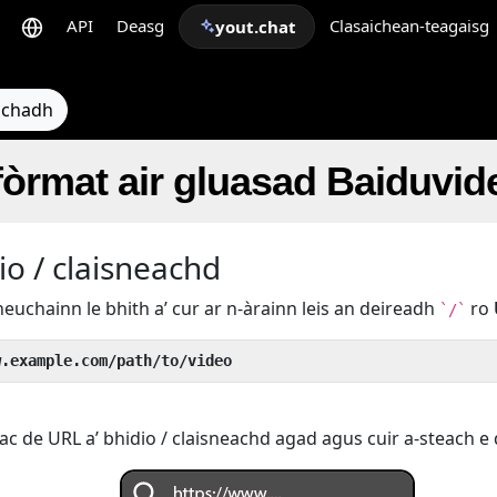
API
Deasg
Clasaichean-teagaisg
yout.chat
eachadh
 fòrmat air gluasad Baiduvi
io / claisneachd
heuchainn le bhith a’ cur ar n-àrainn leis an deireadh
ro
`/`
w.example.com/path/to/video
ac de URL a’ bhidio / claisneachd agad agus cuir a-steach e