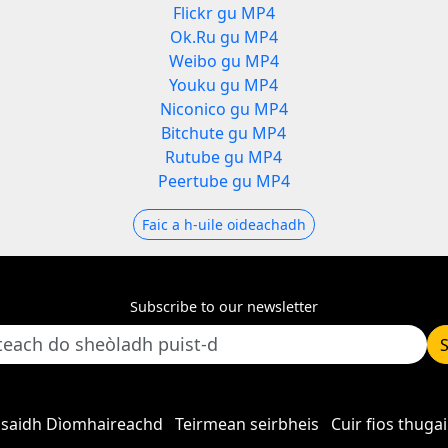
Flickr gu MP4
Ok.Ru gu MP4
Weibo gu MP4
Youku gu MP4
Niconico gu MP4
Bitchute gu MP4
Rutube gu MP4
Peertube gu MP4
Faic a h-uile oideachadh
Subscribe to our newsletter
asaidh Dìomhaireachd
Teirmean seirbheis
Cuir fios thuga