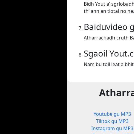
Bidh Yout a’ sgrìobadh
th’ ann an tiotal no n
Baiduvideo 
Atharrachadh cruth B
Sgaoil Yout.
Nam bu toil leat a bhi
Atharra
Youtube gu MP3
Tiktok gu MP3
Instagram gu MP3