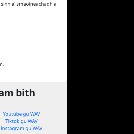
ha sinn a’ smaoineachadh a
n.
sam bith
Youtube gu WAV
Tiktok gu WAV
Instagram gu WAV