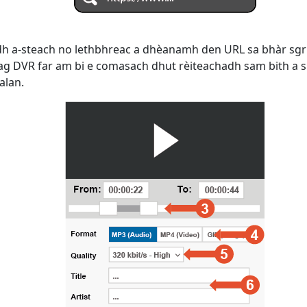
dh a-steach no lethbhreac a dhèanamh den URL sa bhàr sgr
eag DVR far am bi e comasach dhut rèiteachadh sam bith a sh
alan.