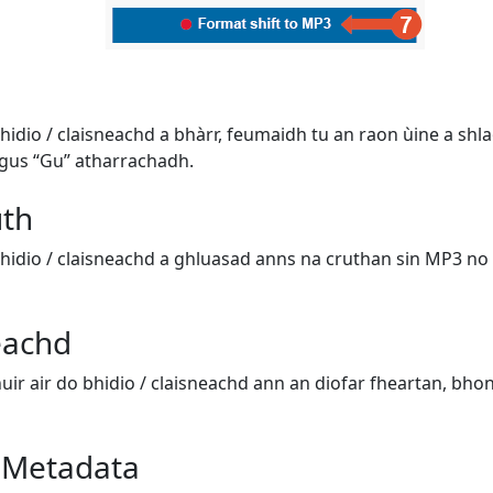
o bhidio / claisneachd a bhàrr, feumaidh tu an raon ùine a s
gus “Gu” atharrachadh.
uth
o bhidio / claisneachd a ghluasad anns na cruthan sin MP3 n
eachd
uir air do bhidio / claisneachd ann an diofar fheartan, bhon
r Metadata