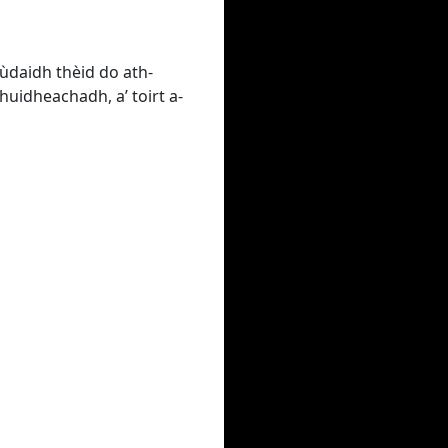
ùdaidh thèid do ath-
uidheachadh, a’ toirt a-