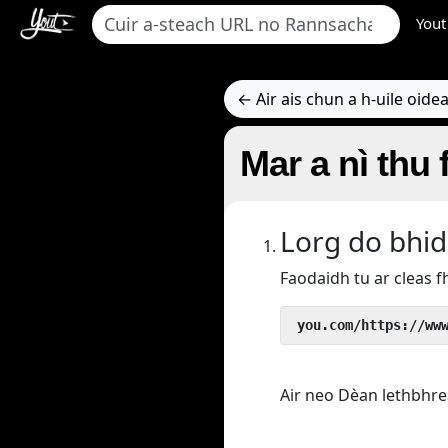
Yout
← Air ais chun a h-uile oid
Mar a nì thu
Lorg do bhid
Faodaidh tu ar cleas f
 you.com/https://ww
Air neo Dèan lethbhre