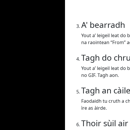
A' bearradh
Yout a’ leigeil leat d
na raointean “From” a
Tagh do chr
Yout a’ leigeil leat d
no GIF. Tagh aon.
Tagh an càil
Faodaidh tu cruth a ch
ìre as àirde.
Thoir sùil ai