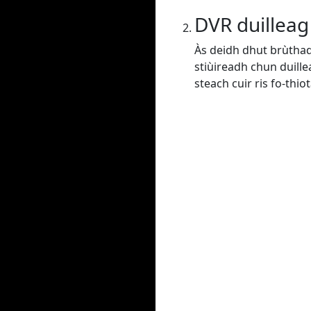
DVR duilleag
Às deidh dhut brùtha
stiùireadh chun duill
steach cuir ris fo-thiot