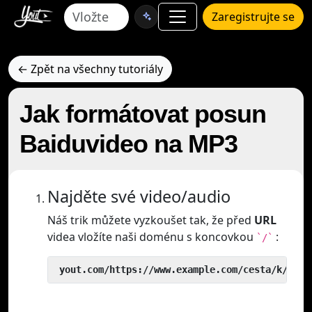
Zaregistrujte se
← Zpět na všechny tutoriály
Jak formátovat posun
Baiduvideo na MP3
Najděte své video/audio
Náš trik můžete vyzkoušet tak, že před
URL
videa vložíte naši doménu s koncovkou
:
`/`
 yout.com/https://www.example.com/cesta/k/vide