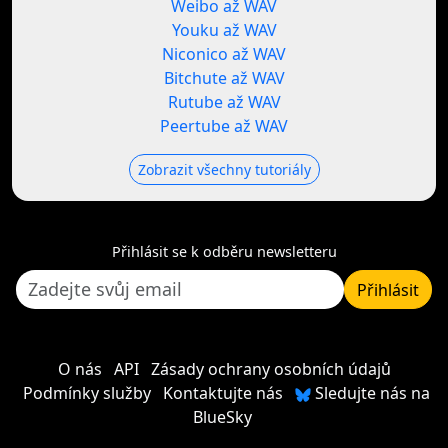
Weibo až WAV
Youku až WAV
Niconico až WAV
Bitchute až WAV
Rutube až WAV
Peertube až WAV
Zobrazit všechny tutoriály
Přihlásit se k odběru newsletteru
Přihlásit
O nás
API
Zásady ochrany osobních údajů
Podmínky služby
Kontaktujte nás
Sledujte nás na
BlueSky