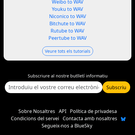
Weibo to WAV
Youku to WAV
Niconico to WAV
Bitchute to WAV
Rutube to WAV
Peertube to WAV
Veure tots els tutorials
Subscriure al nostre butlletí informatiu
Subscriu
Sobre Nosaltres
API
Política de privadesa
Condicions del servei
Contacta amb nosaltres
Segueix-nos a BlueSky