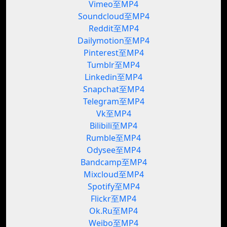
Vimeo至MP4
Soundcloud至MP4
Reddit至MP4
Dailymotion至MP4
Pinterest至MP4
Tumblr至MP4
Linkedin至MP4
Snapchat至MP4
Telegram至MP4
Vk至MP4
Bilibili至MP4
Rumble至MP4
Odysee至MP4
Bandcamp至MP4
Mixcloud至MP4
Spotify至MP4
Flickr至MP4
Ok.Ru至MP4
Weibo至MP4