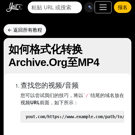
报名
← 返回所有教程
如何格式化转换
Archive.Org至MP4
查找您的视频/音频
您可以尝试我们的技巧，将以
结尾的域名放在
`/`
视频
URL
前面，如下所示：
 yout.com/https://www.example.com/path/to/vide