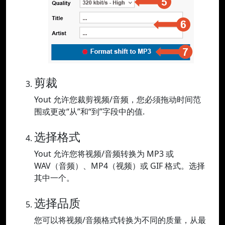
剪裁
Yout 允许您裁剪视频/音频，您必须拖动时间范
围或更改“从”和“到”字段中的值.
选择格式
Yout 允许您将视频/音频转换为 MP3 或
WAV（音频）、MP4（视频）或 GIF 格式。选择
其中一个。
选择品质
您可以将视频/音频格式转换为不同的质量，从最