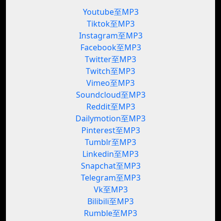
Youtube至MP3
Tiktok至MP3
Instagram至MP3
Facebook至MP3
Twitter至MP3
Twitch至MP3
Vimeo至MP3
Soundcloud至MP3
Reddit至MP3
Dailymotion至MP3
Pinterest至MP3
Tumblr至MP3
Linkedin至MP3
Snapchat至MP3
Telegram至MP3
Vk至MP3
Bilibili至MP3
Rumble至MP3