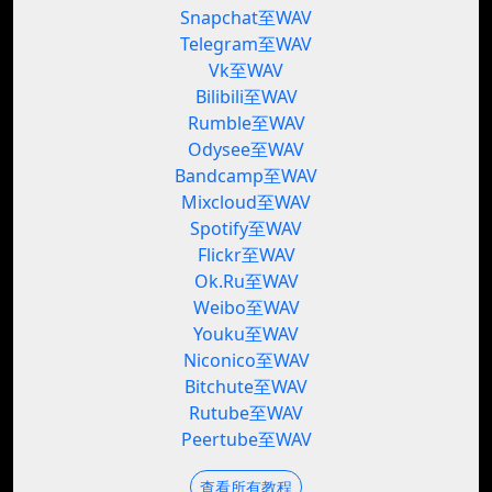
Snapchat至WAV
Telegram至WAV
Vk至WAV
Bilibili至WAV
Rumble至WAV
Odysee至WAV
Bandcamp至WAV
Mixcloud至WAV
Spotify至WAV
Flickr至WAV
Ok.Ru至WAV
Weibo至WAV
Youku至WAV
Niconico至WAV
Bitchute至WAV
Rutube至WAV
Peertube至WAV
查看所有教程