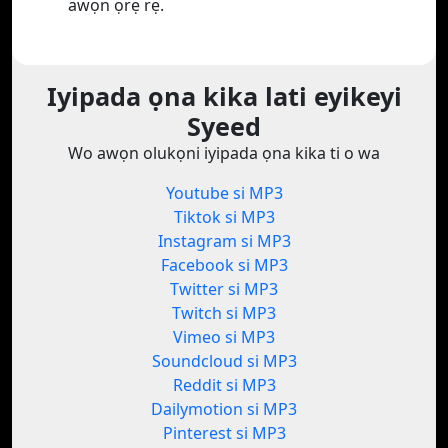
awọn ọrẹ rẹ.
Iyipada ọna kika lati eyikeyi
Syeed
Wo awọn olukọni iyipada ọna kika ti o wa
Youtube si MP3
Tiktok si MP3
Instagram si MP3
Facebook si MP3
Twitter si MP3
Twitch si MP3
Vimeo si MP3
Soundcloud si MP3
Reddit si MP3
Dailymotion si MP3
Pinterest si MP3