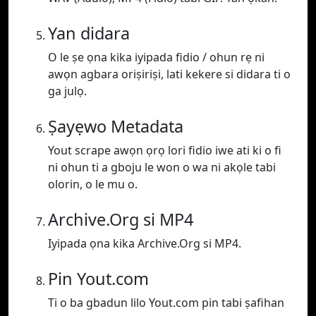
Yan didara
O le ṣe ọna kika iyipada fidio / ohun rẹ ni
awọn agbara oriṣiriṣi, lati kekere si didara ti o
ga julọ.
Ṣayẹwo Metadata
Yout scrape awọn ọrọ lori fidio iwe ati ki o fi
ni ohun ti a gboju le won o wa ni akọle tabi
olorin, o le mu o.
Archive.Org si MP4
Iyipada ọna kika Archive.Org si MP4.
Pin Yout.com
Ti o ba gbadun lilo Yout.com pin tabi ṣafihan