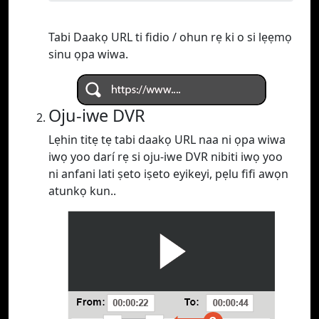
Tabi Daakọ URL ti fidio / ohun rẹ ki o si lẹẹmọ
sinu ọpa wiwa.
Oju-iwe DVR
Lẹhin titẹ tẹ tabi daakọ URL naa ni ọpa wiwa
iwọ yoo darí rẹ si oju-iwe DVR nibiti iwọ yoo
ni anfani lati ṣeto iṣeto eyikeyi, pẹlu fifi awọn
atunkọ kun..