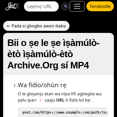
Forukọsilẹ
← Pada si gbogbo awọn ikẹkọ
Bii o ṣe le ṣe ìṣàmúlò-
ètò ìṣàmúlò-ètò
Archive.Org sí MP4
Wa fidio/ohùn rẹ
O le gbiyanju ẹtan wa nipa fifi agbegbe wa
pẹlu ipari
ṣaaju
URL
ti fidio bii bẹ:
`/`
 yout.com/https://www.example.com/path/to/vide