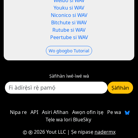
Weibo si WAV
Youku si WAV
Niconico si WAV
Bitchute si WAV
Rutube si WAV
Peertube si WAV
Wo gbogbo Tutorial
Ṣàfihàn ìwé-ìwé wà
Ṣàfihàn
Nipa re
API
Asiri Afihan
Awọn ofin iṣẹ
Pe wa
Tẹle wa lori BlueSky
2026 Yout LLC
| Ṣe nipasẹ
nadermx