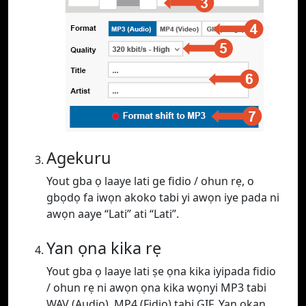
Agekuru
Yout gba ọ laaye lati ge fidio / ohun rẹ, o
gbọdọ fa iwọn akoko tabi yi awọn iye pada ni
awọn aaye “Lati” ati “Lati”.
Yan ọna kika rẹ
Yout gba ọ laaye lati ṣe ọna kika iyipada fidio
/ ohun rẹ ni awọn ọna kika wọnyi MP3 tabi
WAV (Audio), MP4 (Fidio) tabi GIF. Yan ọkan.