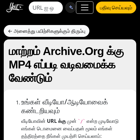
பதிவு செய்யவும்
← அனைத்து பயிற்சிகளுக்கும் திரும்பு
மாற்றம் Archive.Org க்கு
MP4 எப்படி வடிவமைக்க
வேண்டும்
உங்கள் வீடியோ/ஆடியோவைக்
கண்டறியவும்
வீடியோவின்
URL க்கு
முன்
என்ற முடிவோடு
`/`
எங்கள் டொமைனை வைப்பதன் மூலம் எங்கள்
தந்திரத்தை நீங்கள் முயற்சி செய்யலாம்: