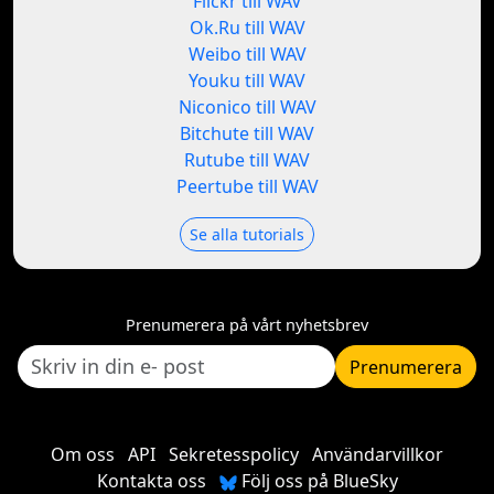
Flickr till WAV
Ok.Ru till WAV
Weibo till WAV
Youku till WAV
Niconico till WAV
Bitchute till WAV
Rutube till WAV
Peertube till WAV
Se alla tutorials
Prenumerera på vårt nyhetsbrev
Prenumerera
Om oss
API
Sekretesspolicy
Användarvillkor
Kontakta oss
Följ oss på BlueSky