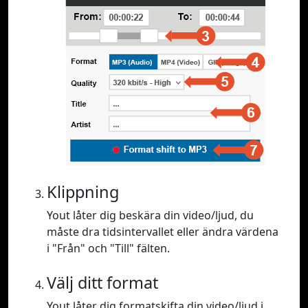
Klippning
Yout låter dig beskära din video/ljud, du
måste dra tidsintervallet eller ändra värdena
i "Från" och "Till" fälten.
Välj ditt format
Yout låter dig formatskifta din video/ljud i