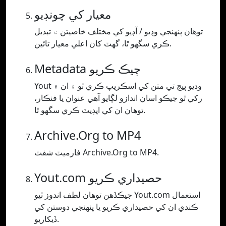
معيار کي چونڊيو
توھان پنھنجي وڊيو / آڊيو کي مختلف خاصيتن ۾ تبديل
ڪري سگھو ٿا، گھٽ کان اعلي معيار تائين.
Metadata چيڪ ڪريو
Yout وڊيو پيج تي متن کي اسڪريپ ڪري ٿو ۽ ان ۾
رکي ٿو جيڪو اسان اندازو لڳايو آهي عنوان يا فنڪار،
توهان ان کي اپڊيٽ ڪري سگهو ٿا.
Archive.Org to MP4
فارميٽ شفٽ Archive.Org to MP4.
Yout.com حصيداري ڪريو
جيڪڏھن توھان لطف اندوز ٿيو Yout.com استعمال
ڪندي ان کي حصيداري ڪريو يا پنھنجي دوستن کي
ڏيکاريو.