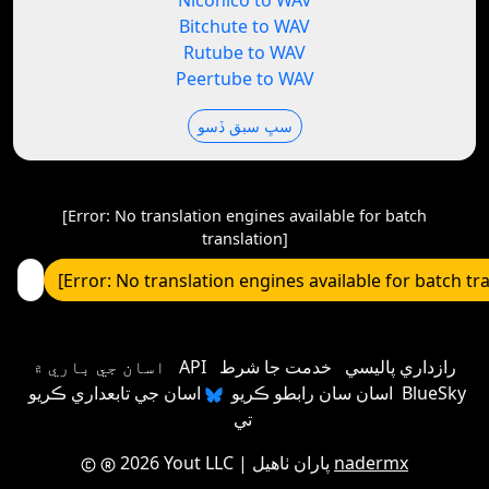
Niconico to WAV
Bitchute to WAV
Rutube to WAV
Peertube to WAV
سڀ سبق ڏسو
[Error: No translation engines available for batch
translation]
[Error: No translation engines available for batch tr
رازداري پاليسي
خدمت جا شرط
API
اسان جي باري ۾
اسان سان رابطو ڪريو
اسان جي تابعداري ڪريو BlueSky
تي
nadermx
| پاران ٺاهيل
2026 Yout LLC