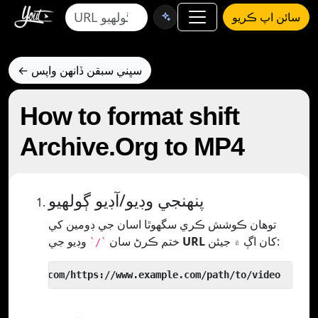
سائن اپ ڪريو
← سڀني سبقن ڏانهن واپس
How to format shift
Archive.Org to MP4
پنھنجي وڊيو/آڊيو ڳولھيو
توھان ڪوشش ڪري سگھوٿا اسان جي ڊومين کي
کان اڳ ۾ جيئن:
URL
وڊيو جي
ختم ڪرڻ سان
`/`
 yout.com/https://www.example.com/path/to/video