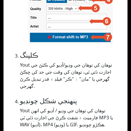
ڪلپنگ
Yout توهان کي توهان جي وڊيو/آڊيو کي ڪٽڻ جي
اجازت ڏئي ٿي، توهان کي وقت جي حد کي ڇڪڻ
گهرجي يا "مان" ۽ "ڪر" فيلڊ ۾ قدر تبديل ڪرڻ
گهرجي.
پنھنجي شڪل چونڊيو
Yout توهان کي توهان جي وڊيو / آڊيو کي انهن
فارميٽ ۾ شفٽ ڪرڻ جي اجازت ڏئي ٿي MP3 يا
WAV (آڊيو)، MP4 (وڊيو) يا GIF. ھڪڙو چونڊيو.