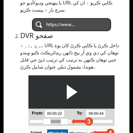
يا پنھنجي وڊيو/آڊيو جو URL ڪاپي ڪريو ۽ ان کي
سرچ بار ۾ پيسٽ ڪريو.
DVR صفحو
سرچ بار ۾ URL داخل ڪرڻ يا ڪاپي ڪرڻ کان پوءِ
توهان کي ڊي وي آر پيج ڏانهن ريڊائريڪٽ ڪيو ويندو
جتي توهان ڪنهن به ترتيب کي ترتيب ڏيڻ جي قابل
هوندا، بشمول ذيلي عنوان شامل ڪرڻ..