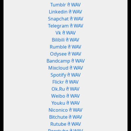
Tumblr ते WAV
Linkedin ते WAV
Snapchat ते WAV
Telegram ते WAV
Vk ते WAV
Bilibili ते WAV
Rumble ते WAV
Odysee ते WAV
Bandcamp ते WAV
Mixcloud ते WAV
Spotify ते WAV
Flickr ते WAV
Ok.Ru ते WAV
Weibo ते WAV
Youku ते WAV
Niconico ते WAV
Bitchute ते WAV
Rutube ते WAV