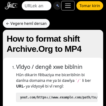
Tomar kirin
← Vegere hemî dersan
How to format shift
Archive.Org to MP4
Vîdyo / dengê xwe bibînin
Hûn dikarin fêlbaziya me biceribînin bi
danîna domaina me ya bi dawîya
li ber
`/`
URL-
ya vîdyoyê bi vî rengî:
 yout.com/https://www.example.com/path/to/vide