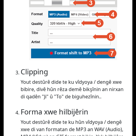
Clipping
Yout destûrê dide te ku vîdyoya / dengê xwe
bibire, divê hûn rêza demê bikşînin an nirxan
di qadên "Ji" û "To" de biguhezînin..
Forma xwe hilbijêrin
Yout destûrê dide te ku hûn vîdyoya / dengê
xwe di van formatan de MP3 an WAV (Audio),