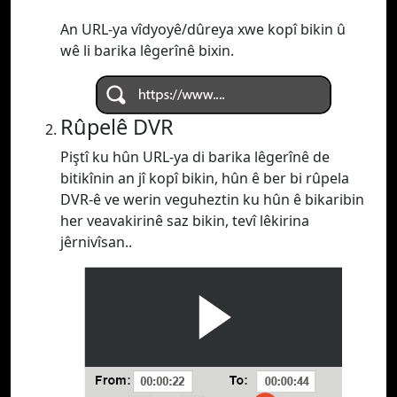
An URL-ya vîdyoyê/dûreya xwe kopî bikin û
wê li barika lêgerînê bixin.
Rûpelê DVR
Piştî ku hûn URL-ya di barika lêgerînê de
bitikînin an jî kopî bikin, hûn ê ber bi rûpela
DVR-ê ve werin veguheztin ku hûn ê bikaribin
her veavakirinê saz bikin, tevî lêkirina
jêrnivîsan..