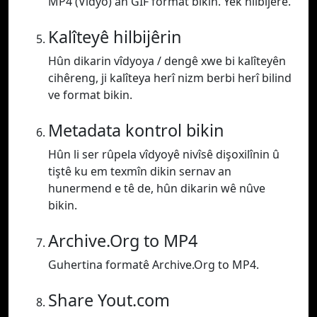
MP4 (Vîdyo) an GIF format bikin. Yek hilbijêre.
Kalîteyê hilbijêrin
Hûn dikarin vîdyoya / dengê xwe bi kalîteyên
cihêreng, ji kalîteya herî nizm berbi herî bilind
ve format bikin.
Metadata kontrol bikin
Hûn li ser rûpela vîdyoyê nivîsê dişoxilînin û
tiştê ku em texmîn dikin sernav an
hunermend e tê de, hûn dikarin wê nûve
bikin.
Archive.Org to MP4
Guhertina formatê Archive.Org to MP4.
Share Yout.com