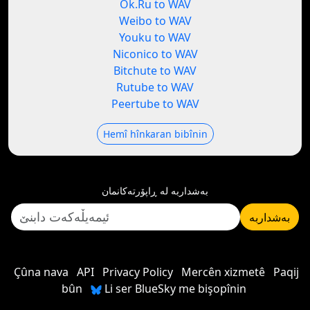
Ok.Ru to WAV
Weibo to WAV
Youku to WAV
Niconico to WAV
Bitchute to WAV
Rutube to WAV
Peertube to WAV
Hemî hînkaran bibînin
بەشداربە لە ڕاپۆرتەکانمان
بەشداربە
Çûna nava
API
Privacy Policy
Mercên xizmetê
Paqij
bûn
Li ser BlueSky me bişopînin