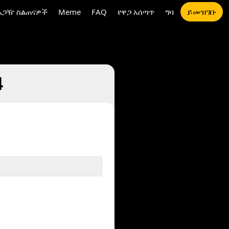
ይመዝገቡ
አጋዥ ስልጠናዎች
Meme
FAQ
የዋጋ አሰጣጥ
ግባ
4