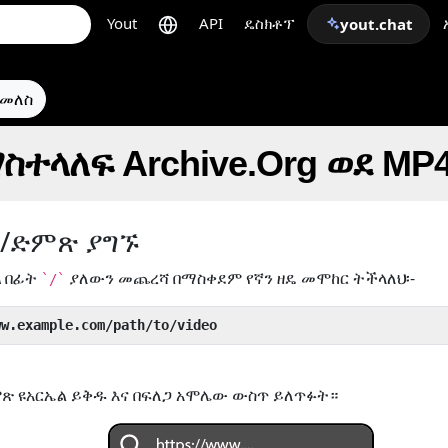
Yout
API
ዴስክቶፕ
yout.chat
ተመለስ
ስተላለፍ Archive.Org ወደ MP
ዮ/ድምጽ ያግኙ
ል
በፊት
ያለውን መጨረሻ በማስቀደም የኛን ዘዴ መሞከር ትችላለህ፡-
`/`
ww.example.com/path/to/video
ጽ ዩአርኤል ይቅዱ እና በፍለጋ አሞሌው ውስጥ ይለጥፉት።