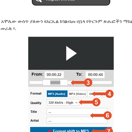
ለጋ አሞሌው ውስጥ ያለውን ዩአርኤል ከገልብጡ በኋላ የትርጉም ጽሑፎችን 
ይመራሉ።.