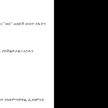
እና "ወደ" መስኮች ውስጥ ያሉትን
ጹ ያስችልዎታል። አንዱን
ውስጥ ያስቀምጣቸዋል, ሊያዘምኑት