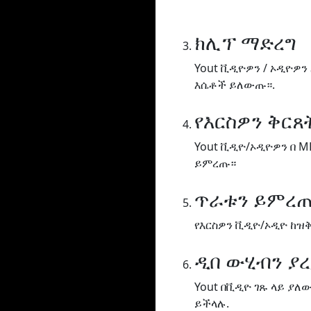
ክሊፕ ማድረግ
Yout ቪዲዮዎን / ኦዲዮዎን
እሴቶች ይለውጡ።.
የእርስዎን ቅር
Yout ቪዲዮ/ኦዲዮዎን በ M
ይምረጡ።
ጥራቱን ይምረ
የእርስዎን ቪዲዮ/ኦዲዮ ከዝ
ዲበ ውሂብን ያ
Yout በቪዲዮ ገጹ ላይ ያ
ይችላሉ.