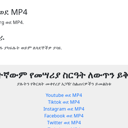
 ወደ MP4
rg ወደ MP4.
ጋራ
ዱ ያካፍሉት ወይም ለጓደኞችዎ ያሳዩ.
ትኛውም የመሣሪያ ስርዓት ለውጥን ይ
ያሉትን የቅርጸት መቀየሪያ አጋዥ ስልጠናዎችን ይመልከቱ
Youtube ወደ MP4
Tiktok ወደ MP4
Instagram ወደ MP4
Facebook ወደ MP4
Twitter ወደ MP4