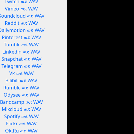
Twitch ወደ WAV
Vimeo ወደ WAV
Soundcloud ወደ WAV
Reddit ወደ WAV
Dailymotion ወደ WAV
Pinterest ወደ WAV
Tumblr ወደ WAV
Linkedin ወደ WAV
Snapchat ወደ WAV
Telegram ወደ WAV
Vk ወደ WAV
Bilibili ወደ WAV
Rumble ወደ WAV
Odysee ወደ WAV
Bandcamp ወደ WAV
Mixcloud ወደ WAV
Spotify ወደ WAV
Flickr ወደ WAV
Ok.Ru ወደ WAV