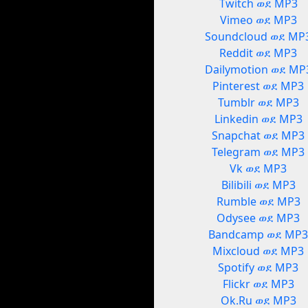
Twitch ወደ MP3
Vimeo ወደ MP3
Soundcloud ወደ MP
Reddit ወደ MP3
Dailymotion ወደ MP
Pinterest ወደ MP3
Tumblr ወደ MP3
Linkedin ወደ MP3
Snapchat ወደ MP3
Telegram ወደ MP3
Vk ወደ MP3
Bilibili ወደ MP3
Rumble ወደ MP3
Odysee ወደ MP3
Bandcamp ወደ MP
Mixcloud ወደ MP3
Spotify ወደ MP3
Flickr ወደ MP3
Ok.Ru ወደ MP3