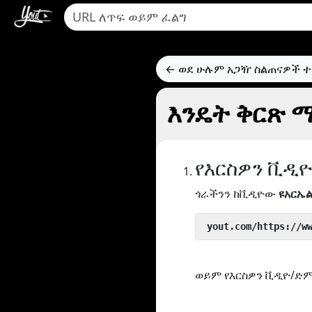
← ወደ ሁሉም አጋዥ ስልጠናዎች 
እንዴት ቅርጽ ማ
የእርስዎን ቪዲ
ጎራችንን ከቪዲዮው
ዩአርኤ
 yout.com/https://w
ወይም የእርስዎን ቪዲዮ/ድም