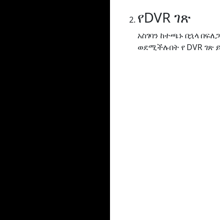
የDVR ገጽ
አስገባን ከተጫኑ በኋላ በፍ
ወደሚችሉበት የ DVR ገጽ 