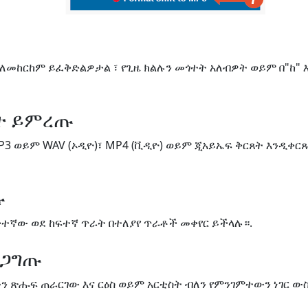
 ለመከርከም ይፈቅድልዎታል ፣ የጊዜ ክልሉን መጎተት አለብዎት ወይም በ"ከ" 
ጸት ይምረጡ
P3 ወይም WAV (ኦዲዮ)፣ MP4 (ቪዲዮ) ወይም ጂአይኤፍ ቅርጸት እንዲቀር
ጡ
ቅተኛው ወደ ከፍተኛ ጥራት በተለያየ ጥራቶች መቀየር ይችላሉ።.
ረጋግጡ
ለውን ጽሑፍ ጠራርገው እና ርዕስ ወይም አርቲስት ብለን የምንገምተውን ነገር 