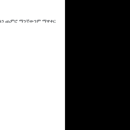
ማከልን ጨምሮ ማንኛውንም ማዋቀር