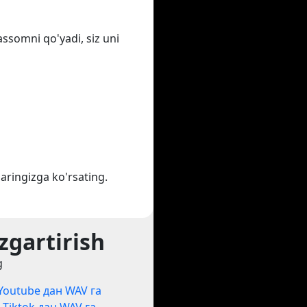
assomni qo'yadi, siz uni
aringizga ko'rsating.
zgartirish
g
Youtube дан WAV га