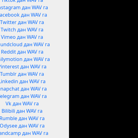
Tiktok дан WAV га
nstagram дан WAV га
acebook дан WAV га
Twitter дан WAV га
Twitch дан WAV га
Vimeo дан WAV га
undcloud дан WAV га
Reddit дан WAV га
ilymotion дан WAV га
Pinterest дан WAV га
Tumblr дан WAV га
Linkedin дан WAV га
Snapchat дан WAV га
Telegram дан WAV га
Vk дан WAV га
Bilibili дан WAV га
Rumble дан WAV га
Odysee дан WAV га
andcamp дан WAV га