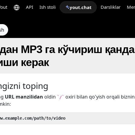
Yout
API
Ish stoli
Darsliklar
Me
yout.chat
sh
 дан MP3 га кўчириш қанд
ши керак
gizni toping
ng
URL manzilidan
oldin
oxiri bilan qo'yish orqali bizni
`/`
mkin:
ww.example.com/path/to/video