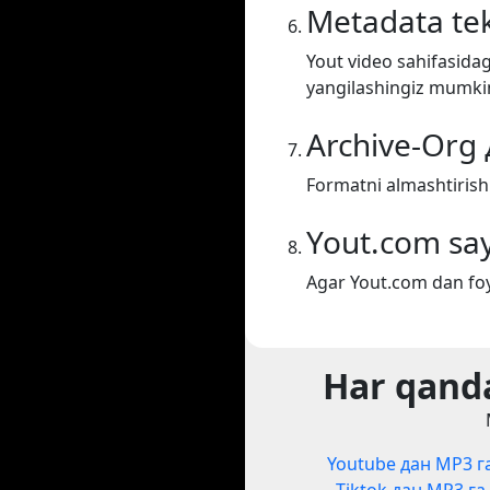
Metadata tek
Yout video sahifasidag
yangilashingiz mumki
Archive-Org
Formatni almashtirish
Yout.com say
Agar Yout.com dan foy
Har qanda
Youtube дан MP3 г