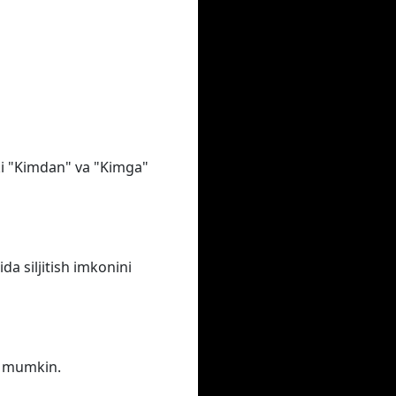
oki "Kimdan" va "Kimga"
a siljitish imkonini
iz mumkin.