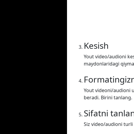
Kesish
Yout video/audioni kes
maydonlaridagi qiymatl
Formatingizn
Yout videoni/audioni u
beradi. Birini tanlang.
Sifatni tanla
Siz video/audioni turli