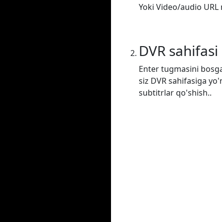
Yoki Video/audio URL m
DVR sahifasi
Enter tugmasini bosga
siz DVR sahifasiga yo'
subtitrlar qo'shish..