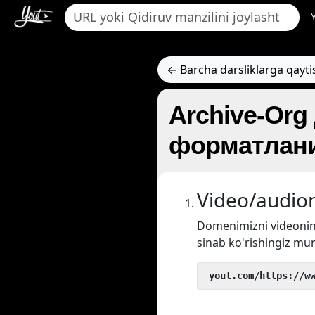
← Barcha darsliklarga qayti
Archive-Org
форматлани
Video/audion
Domenimizni videoni
sinab ko'rishingiz mu
 yout.com/https://w