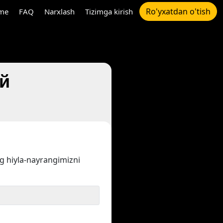
Ro'yxatdan o'tish
me
FAQ
Narxlash
Tizimga kirish
ай
ng hiyla-nayrangimizni