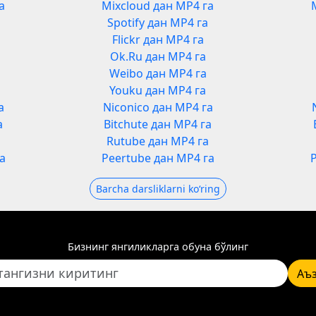
а
Mixcloud дан MP4 га
Spotify дан MP4 га
Flickr дан MP4 га
Ok.Ru дан MP4 га
Weibo дан MP4 га
Youku дан MP4 га
а
Niconico дан MP4 га
а
Bitchute дан MP4 га
а
Rutube дан MP4 га
а
Peertube дан MP4 га
Barcha darsliklarni koʻring
Бизнинг янгиликларга обуна бўлинг
Аъ