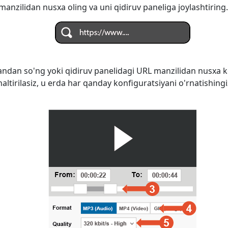
anzilidan nusxa oling va uni qidiruv paneliga joylashtiring.
ndan so'ng yoki qidiruv panelidagi URL manzilidan nusxa k
naltirilasiz, u erda har qanday konfiguratsiyani o'rnatishi