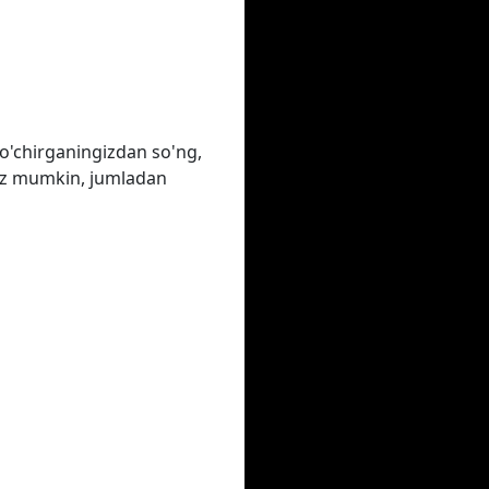
o'chirganingizdan so'ng,
ngiz mumkin, jumladan