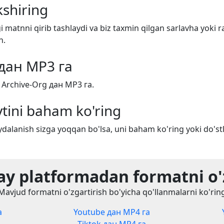
shiring
i matnni qirib tashlaydi va biz taxmin qilgan sarlavha yoki r
n.
 дан MP3 га
 Archive-Org дан MP3 га.
tini baham ko'ring
dalanish sizga yoqqan bo'lsa, uni baham ko'ring yoki do'stl
y platformadan formatni o'
Mavjud formatni o'zgartirish bo'yicha qo'llanmalarni ko'rin
а
Youtube дан MP4 га