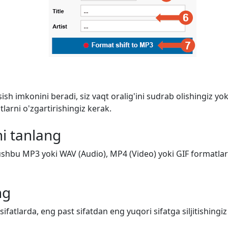
ish imkonini beradi, siz vaqt oralig'ini sudrab olishingiz y
arni o'zgartirishingiz kerak.
i tanlang
shbu MP3 yoki WAV (Audio), MP4 (Video) yoki GIF formatlarid
ng
 sifatlarda, eng past sifatdan eng yuqori sifatga siljitishing