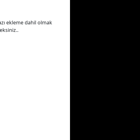
azı ekleme dahil olmak
ksiniz..