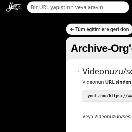
← Tüm eğitimlere geri dön
Archive-Org'
Videonuzu/se
Videonun
URL'sinden
 yout.com/https://w
Veya Videonuzun/sesin