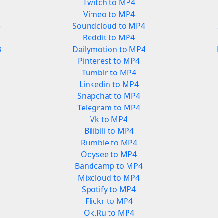
Twitch to MP4
Vimeo to MP4
3
Soundcloud to MP4
Reddit to MP4
3
Dailymotion to MP4
Pinterest to MP4
Tumblr to MP4
Linkedin to MP4
Snapchat to MP4
Telegram to MP4
Vk to MP4
Bilibili to MP4
Rumble to MP4
Odysee to MP4
Bandcamp to MP4
Mixcloud to MP4
Spotify to MP4
Flickr to MP4
Ok.Ru to MP4