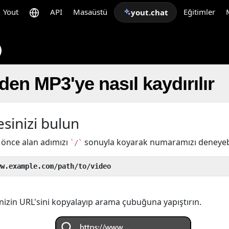
Yout
API
Masaüstü
Eğitimler
yout.chat
den MP3'ye nasıl kaydırılır
sinizi bulun
önce alan adımızı
sonuyla koyarak numaramızı deneyebil
`/`
ww.example.com/path/to/video
izin URL'sini kopyalayıp arama çubuğuna yapıştırın.