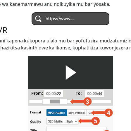
o wa kanema/mawu anu ndikuyika mu bar yosaka.
VR
ani kapena kukopera ulalo mu bar yofufuzira mudzatumiz
zikitsa kasinthidwe kalikonse, kuphatikiza kuwonjezera