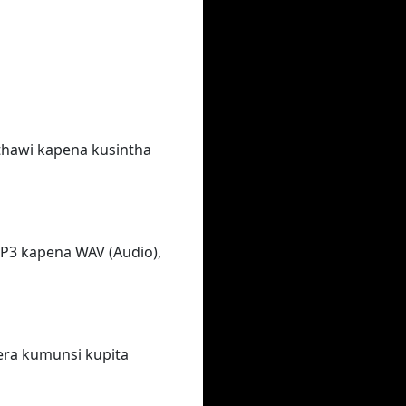
thawi kapena kusintha
P3 kapena WAV (Audio),
era kumunsi kupita