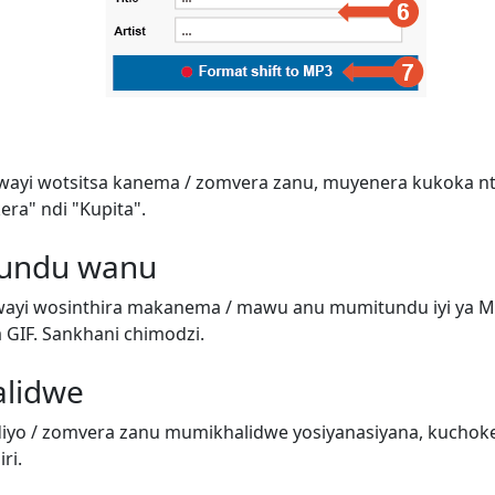
wayi wotsitsa kanema / zomvera zanu, muyenera kukoka n
era" ndi "Kupita".
tundu wanu
ayi wosinthira makanema / mawu anu mumitundu iyi ya M
GIF. Sankhani chimodzi.
alidwe
iyo / zomvera zanu mumikhalidwe yosiyanasiyana, kuchok
ri.