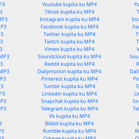
P3
Youtube kupita ku MP4
Y
3
Tiktok kupita ku MP4
MP3
Instagram kupita ku MP4
In
MP3
Facebook kupita ku MP4
Fa
P3
Twitter kupita ku MP4
T
P3
Twitch kupita ku MP4
T
P3
Vimeo kupita ku MP4
 MP3
Soundcloud kupita ku MP4
Sou
P3
Reddit kupita ku MP4
R
 MP3
Dailymotion kupita ku MP4
Dai
MP3
Pinterest kupita ku MP4
Pi
P3
Tumblr kupita ku MP4
T
MP3
Linkedin kupita ku MP4
Li
MP3
Snapchat kupita ku MP4
Sn
MP3
Telegram kupita ku MP4
Te
Vk kupita ku MP4
3
Bilibili kupita ku MP4
P3
Rumble kupita ku MP4
R
P3
Odysee kupita ku MP4
O