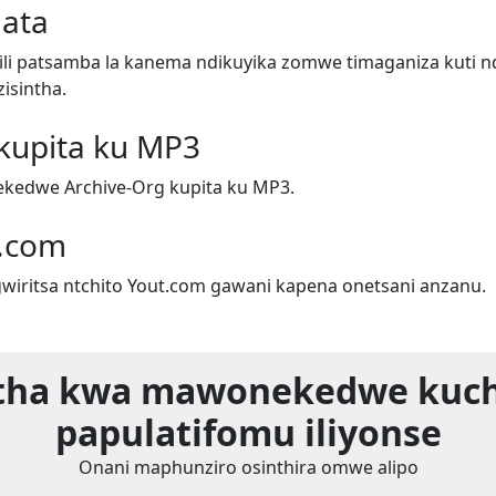
ata
i patsamba la kanema ndikuyika zomwe timaganiza kuti n
isintha.
kupita ku MP3
kedwe Archive-Org kupita ku MP3.
.com
iritsa ntchito Yout.com gawani kapena onetsani anzanu.
tha kwa mawonekedwe kuc
papulatifomu iliyonse
Onani maphunziro osinthira omwe alipo