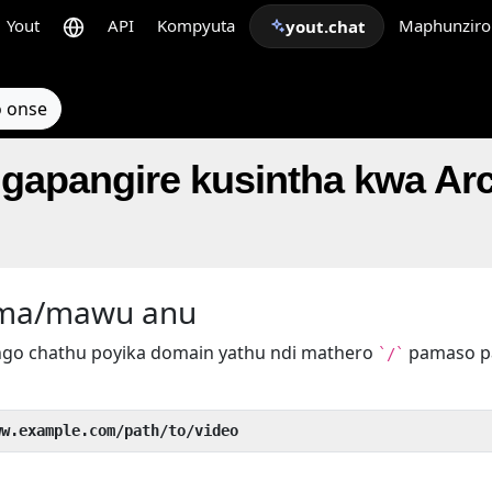
Yout
API
Kompyuta
Maphunziro
yout.chat
 onse
pangire kusintha kwa Arc
ema/mawu anu
go chathu poyika domain yathu ndi mathero
pamaso 
`/`
ww.example.com/path/to/video