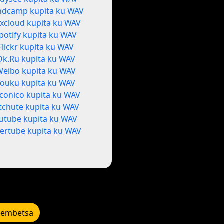
ndcamp kupita ku WAV
xcloud kupita ku WAV
potify kupita ku WAV
Flickr kupita ku WAV
Ok.Ru kupita ku WAV
Weibo kupita ku WAV
Youku kupita ku WAV
conico kupita ku WAV
itchute kupita ku WAV
utube kupita ku WAV
ertube kupita ku WAV
lembetsa