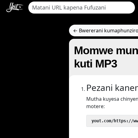
← Bwererani kumaphunziro
Momwe munga
kuti MP3
Pezani kan
Mutha kuyesa chinyen
motere:
 yout.com/https://w