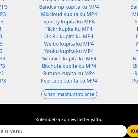
MP3
Bandcamp kupita ku MP4
Ba
MP3
Mixcloud kupita ku MP4
Mi
P3
Spotify kupita ku MP4
S
3
Flickr kupita ku MP4
3
Ok.Ru kupita ku MP4
P3
Weibo kupita ku MP4
3
Youku kupita ku MP4
MP3
Niconico kupita ku MP4
Ni
P3
Bitchute kupita ku MP4
B
P3
Rutube kupita ku MP4
R
MP3
Peertube kupita ku MP4
Pe
Onani maphunziro onse
Kulembetsa ku newsletter yathu
Ku