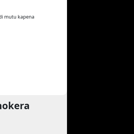
di mutu kapena
hokera