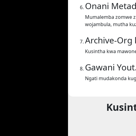
Onani Metad
Mumalemba zomwe zil
wojambula, mutha kuz
Archive-Org 
Kusintha kwa mawone
Gawani Yout
Ngati mudakonda kugw
Kusin