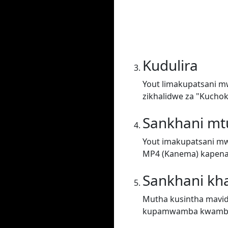
Kudulira
Yout limakupatsani m
zikhalidwe za "Kuchok
Sankhani m
Yout imakupatsani mw
MP4 (Kanema) kapena 
Sankhani kh
Mutha kusintha mavid
kupamwamba kwambi