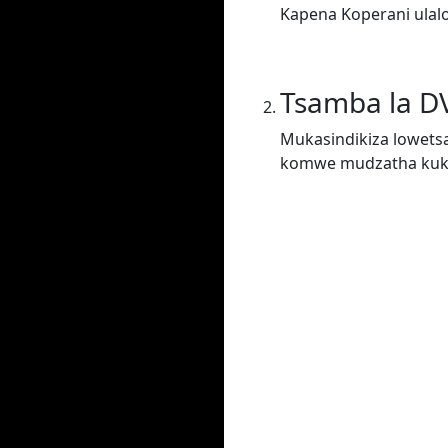
Kapena Koperani ulal
Tsamba la D
Mukasindikiza lowets
komwe mudzatha kukha