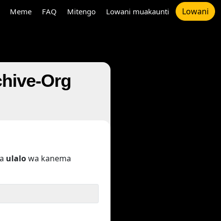
Lowani
Meme
FAQ
Mitengo
Lowani muakaunti
hive-Org
pa
ulalo
wa kanema