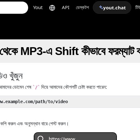
Yout
API
ডেস্কটপ
টি
yout.chat
কে MP3-এ Shift কীভাবে ফরম্যাট ক
 খুঁজুন
মাদের ডোমেন শেষ
দিয়ে আমাদের কৌশলটি চেষ্টা করতে পারেন:
`/`
ww.example.com/path/to/video
ি করুন এবং অনুসন্ধান বারে পেস্ট করুন।