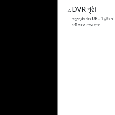
DVR পৃষ্ঠা
অনুসন্ধান বারে URL টি এন্টার 
সেট করতে সক্ষম হবেন.