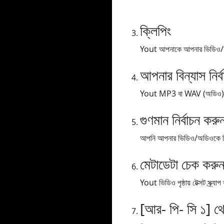
ক্লিপিং
Yout আপনাকে আপনার ভিডিও/অডিও
আপনার বিন্যাস নির্
Yout MP3 বা WAV (অডিও), MP
গুণমান নির্বাচন করু
আপনি আপনার ভিডিও/অডিওকে বিভিন্
মেটাডেটা চেক করু
Yout ভিডিও পৃষ্ঠায় টেক্সট স্ক্
[আর- পি- সি ১] থ