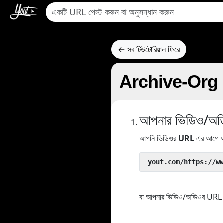
← সব টিউটোরিয়াল ফিরে
Archive-Org থে
আপনার ভিডিও/অডিও
আপনি ভিডিওর
URL
এর আগে আ
 yout.com/https://w
বা আপনার ভিডিও/অডিওর URL কপ