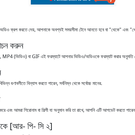
 ক্রপ করতে দেয়, আপনাকে অবশ্যই সময়সীমা টেনে আনতে হবে বা "থেকে" এবং "থেকে"
বাচন করুন
4 (ভিডিও) বা GIF এই ফরম্যাটে আপনার ভিডিও/অডিওকে ফরম্যাট করার অনুমতি দে
ন
ন গুণাবলীতে বিন্যাস করতে পারেন, সর্বনিম্ন থেকে সর্বোচ্চ মানের.
ন
র্যাপ করে এবং আমরা শিরোনাম বা শিল্পী যা অনুমান করি তা রাখে, আপনি এটি আপডেট করতে পারেন
েকে [আর- পি- সি ২]