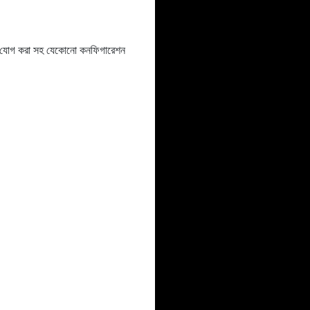
ইটেল যোগ করা সহ যেকোনো কনফিগারেশন