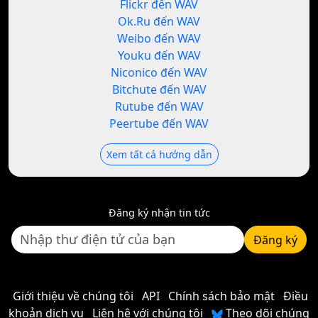
Flickr đến WAV
Ok.Ru đến WAV
Weibo đến WAV
Youku đến WAV
Niconico đến WAV
Bitchute đến WAV
Rutube đến WAV
Peertube đến WAV
Xem tất cả hướng dẫn
Đăng ký nhận tin tức
Đăng ký
Giới thiệu về chúng tôi
API
Chính sách bảo mật
Điều
khoản dịch vụ
Liên hệ với chúng tôi
Theo dõi chúng