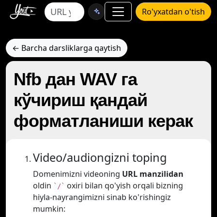
Ro'yxatdan o'tish
← Barcha darsliklarga qaytish
Nfb дан WAV га
кўчириш қандай
форматланиши керак
Video/audiongizni toping
Domenimizni videoning
URL manzilidan
oldin
oxiri bilan qo'yish orqali bizning
`/`
hiyla-nayrangimizni sinab ko'rishingiz
mumkin: