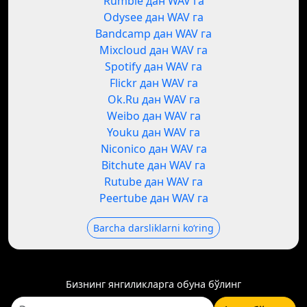
Rumble дан WAV га
Odysee дан WAV га
Bandcamp дан WAV га
Mixcloud дан WAV га
Spotify дан WAV га
Flickr дан WAV га
Ok.Ru дан WAV га
Weibo дан WAV га
Youku дан WAV га
Niconico дан WAV га
Bitchute дан WAV га
Rutube дан WAV га
Peertube дан WAV га
Barcha darsliklarni koʻring
Бизнинг янгиликларга обуна бўлинг