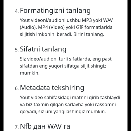
Formatingizni tanlang
Yout videoni/audioni ushbu MP3 yoki WAV
(Audio), MP4 (Video) yoki GIF formatlarida
siljitish imkonini beradi. Birini tanlang.
Sifatni tanlang
Siz video/audioni turli sifatlarda, eng past
sifatdan eng yuqori sifatga siljitishingiz
mumkin.
Metadata tekshiring
Yout video sahifasidagi matnni qirib tashlaydi
va biz taxmin qilgan sarlavha yoki rassomni
qo'yadi, siz uni yangilashingiz mumkin.
Nfb дан WAV га