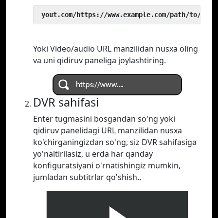
 yout.com/https://www.example.com/path/to/vide
Yoki Video/audio URL manzilidan nusxa oling
va uni qidiruv paneliga joylashtiring.
DVR sahifasi
Enter tugmasini bosgandan so'ng yoki
qidiruv panelidagi URL manzilidan nusxa
ko'chirganingizdan so'ng, siz DVR sahifasiga
yo'naltirilasiz, u erda har qanday
konfiguratsiyani o'rnatishingiz mumkin,
jumladan subtitrlar qo'shish..