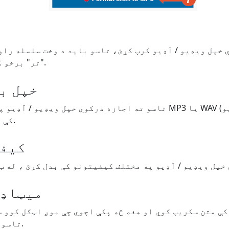
"تر" برخو کې ارزښتونه بدل کړئ.
خپل ب
کې بدل کړئ. یو غوره کړئ.
کیفی
میټاډا
کې متن سکریپ کوي او هغه څه پکې اچوي چې موږ اټکل کوو 
تاسو کولی شئ دا تازه کړئ.