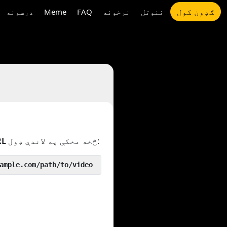
ګډون کول
ننوتل
نرخونه
FAQ
Meme
درسونه
څخه مخکې په لاندې ډول:
RL
 yout.com/https://www.example.com/path/to/video