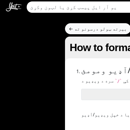
← بیرته ټولو درسونو ته
How to forma
آډیو ومومئ
 کې
`/`