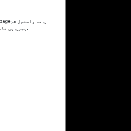
چیرې چې تاسو به وکولی شئ هر ډول ترتیب تنظیم کړئ ، پشمول د فرعي سرلیکونو اضافه کول.