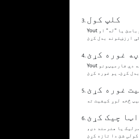
کلپ کول
Yout تاسو ته اجازه درکوي خپل ویډیو / آډیو کرپ کړئ، تاسو باید د وخت سلسله راوباسئ یا "له" او
ڼه غوره کړئ
Yout تاسو ته اجازه درکوي خپل ویډیو / آډیو په دې فارمیټونو MP3 یا WAV (آډیو) ، MP4 (ویډیو) یا GIF
ت غوره کړئ
ټا چیک کړئ
سرلیک یا هنرمند دی،