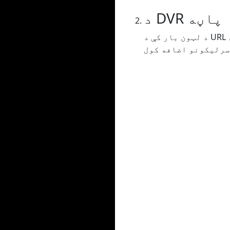
د DVR پاڼه
د لټون بار کې د URL دننه کولو یا کاپي کولو فشار وروسته تاسو به د DVR پا pageې ته واستول شئ