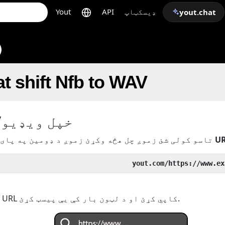
ډیسکټاپ
API
Yout
yout.chat
t shift Nfb to WAV
خپل ویډیو/
U
سره د ویډیو د
تاسو کولی شئ زموږ چل هڅه وکړئ زموږ د ډومین په پای
یا د خپل ویډیو/آډیو URL کاپي کړئ او د لټون بار کې یې پیسټ کړئ.