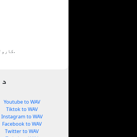
که تاسو د Yout.com کارولو څخه خوند اخلئ دا شریک کړئ یا خپلو ملګرو ته وښایاست.
د 
Youtube to WAV
Tiktok to WAV
Instagram to WAV
Facebook to WAV
Twitter to WAV