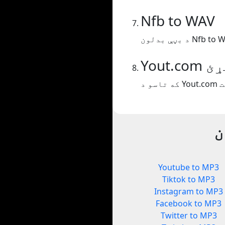
Nfb to WAV
بدلون Nfb to WAV.
ک کړئ
ن
Youtube to MP3
Tiktok to MP3
Instagram to MP3
Facebook to MP3
Twitter to MP3