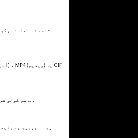
تاسو کولی شئ خپل ویډیو / آډیو په مختلف کیفیتونو کې بدل کړئ ، له ټیټ څخه لوړ کیفیت ته.
یوټ د ویډیو په پاڼه 