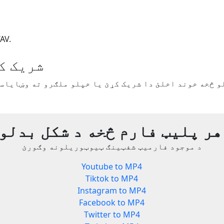
د بڼې 
Yout.com شری
هر پلیټ فارم څخه د شکل بدلو
د موجود فارمیټ شفټینګ ټیوټوریلونه وګورئ
Youtube to MP4
Tiktok to MP4
Instagram to MP4
Facebook to MP4
Twitter to MP4