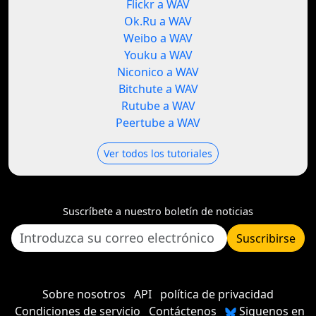
Flickr a WAV
Ok.Ru a WAV
Weibo a WAV
Youku a WAV
Niconico a WAV
Bitchute a WAV
Rutube a WAV
Peertube a WAV
Ver todos los tutoriales
Suscríbete a nuestro boletín de noticias
Suscribirse
Sobre nosotros
API
política de privacidad
Condiciones de servicio
Contáctenos
Siguenos en