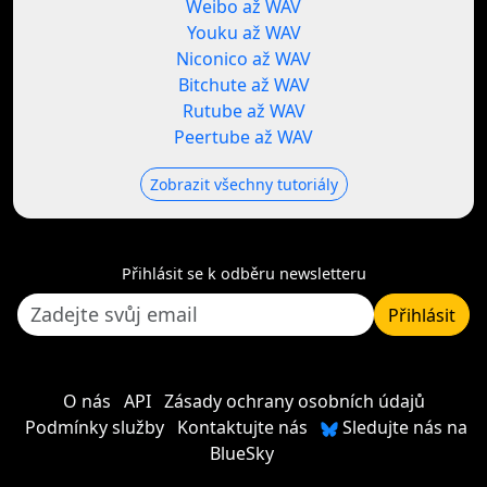
Weibo až WAV
Youku až WAV
Niconico až WAV
Bitchute až WAV
Rutube až WAV
Peertube až WAV
Zobrazit všechny tutoriály
Přihlásit se k odběru newsletteru
Přihlásit
O nás
API
Zásady ochrany osobních údajů
Podmínky služby
Kontaktujte nás
Sledujte nás na
BlueSky