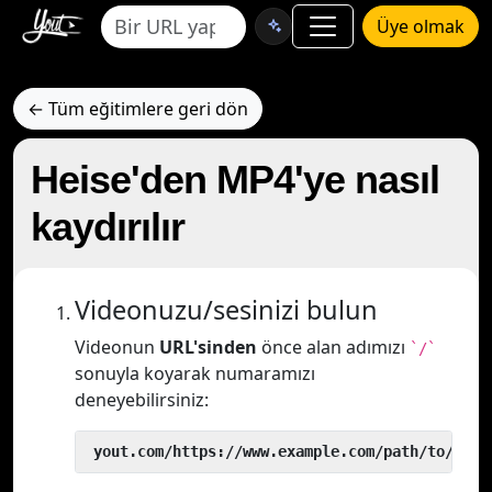
Üye olmak
← Tüm eğitimlere geri dön
Heise'den MP4'ye nasıl
kaydırılır
Videonuzu/sesinizi bulun
Videonun
URL'sinden
önce alan adımızı
`/`
sonuyla koyarak numaramızı
deneyebilirsiniz:
 yout.com/https://www.example.com/path/to/vide