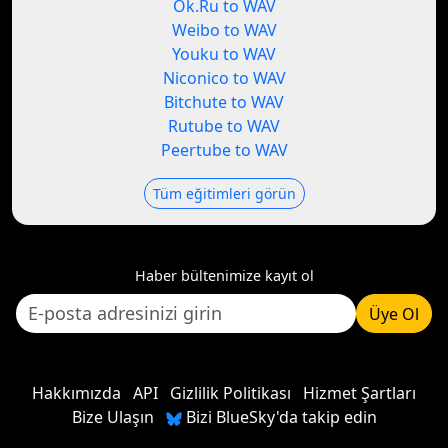
Ok.Ru to WAV
Weibo to WAV
Youku to WAV
Niconico to WAV
Bitchute to WAV
Rutube to WAV
Peertube to WAV
Tüm eğitimleri görün
Haber bültenimize kayıt ol
Üye Ol
Hakkımızda
API
Gizlilik Politikası
Hizmet Şartları
Bize Ulaşın
Bizi BlueSky'da takip edin