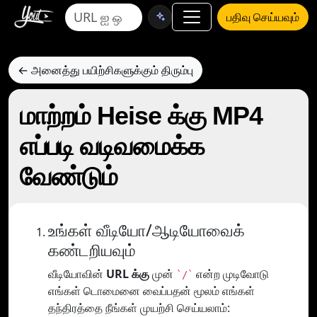
பதிவு செய்யவும்
← அனைத்து பயிற்சிகளுக்கும் திரும்பு
மாற்றம் Heise க்கு MP4
எப்படி வடிவமைக்க
வேண்டும்
உங்கள் வீடியோ/ஆடியோவைக்
கண்டறியவும்
வீடியோவின்
URL க்கு
முன்
என்ற முடிவோடு
`/`
எங்கள் டொமைனை வைப்பதன் மூலம் எங்கள்
தந்திரத்தை நீங்கள் முயற்சி செய்யலாம்: