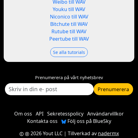
Weibo till WAV
Youku till WAV
Niconico till WAV
Bitchute till WAV
Rutube till WAV
Peertube till WAV
Se alla tutorials
Prenumerera på vårt nyhetsbrev
Prenumerera
Om oss
API
Sekretesspolicy
Användarvillkor
Kontakta oss
Följ oss på BlueSky
2026 Yout LLC
| Tillverkad av
nadermx