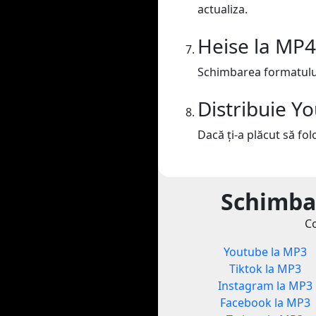
actualiza.
Heise la MP4
Schimbarea formatului
Distribuie Y
Dacă ți-a plăcut să folo
Schimbar
Co
Youtube la MP3
Tiktok la MP3
Instagram la MP3
Facebook la MP3