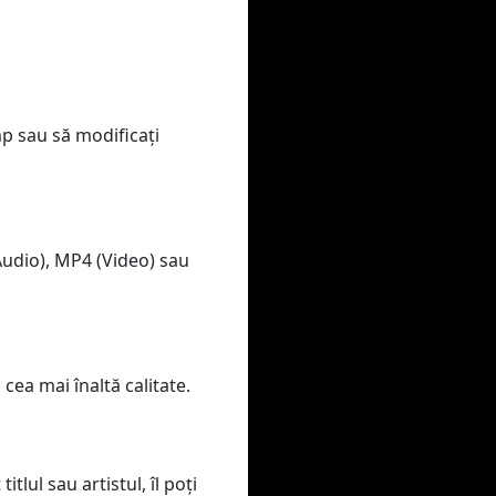
mp sau să modificați
Audio), MP4 (Video) sau
 cea mai înaltă calitate.
lul sau artistul, îl poți