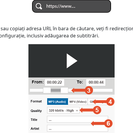
sau copiați adresa URL în bara de căutare, veți fi redirecț
onfigurație, inclusiv adăugarea de subtitrări.