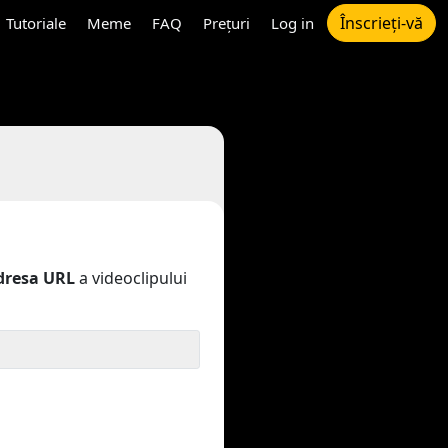
Înscrieți-vă
Tutoriale
Meme
FAQ
Prețuri
Log in
dresa URL
a videoclipului