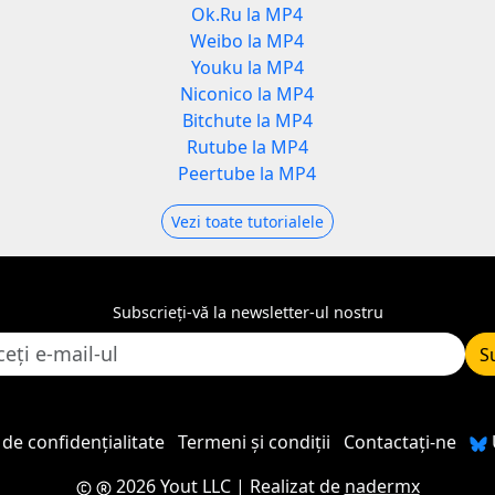
Ok.Ru la MP4
Weibo la MP4
Youku la MP4
Niconico la MP4
Bitchute la MP4
Rutube la MP4
Peertube la MP4
Vezi toate tutorialele
Subscrieți-vă la newsletter-ul nostru
S
 de confidențialitate
Termeni și condiții
Contactaţi-ne
2026 Yout LLC
| Realizat de
nadermx