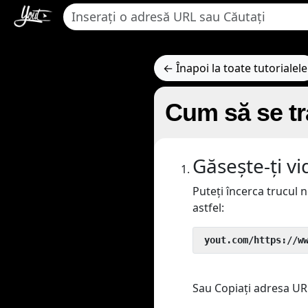
← Înapoi la toate tutorialele
Cum să se tr
Găsește-ți vi
Puteți încerca trucul
astfel:
 yout.com/https://w
Sau Copiați adresa URL