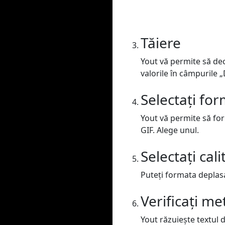
Tăiere
Yout vă permite să dec
valorile în câmpurile „D
Selectați for
Yout vă permite să fo
GIF. Alege unul.
Selectați cali
Puteți formata deplasar
Verificați me
Yout răzuiește textul d