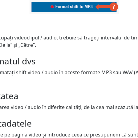
upați videoclipul / audio, trebuie să trageți intervalul de ti
e la” și „Către”.
matul dvs
rmatați shift video / audio în aceste formate MP3 sau WAV (
tatea
ea video / audio în diferite calități, de la cea mai scăzută la
tadatele
e pe pagina video și introduce ceea ce presupunem că sunt tit