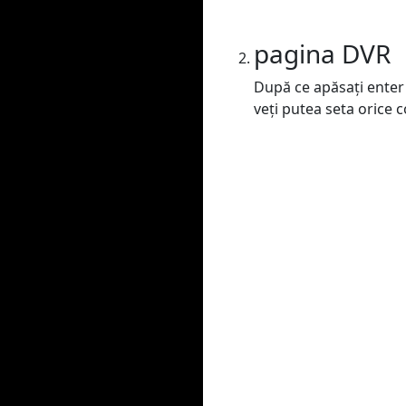
pagina DVR
După ce apăsați enter 
veți putea seta orice c