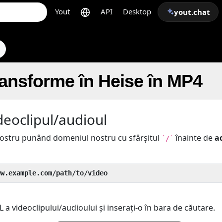
Yout
API
Desktop
yout.chat
ansforme în Heise în MP4
deoclipul/audioul
 nostru punând domeniul nostru cu sfârșitul
înainte de
a
`/`
ww.example.com/path/to/video
 a videoclipului/audioului și inserați-o în bara de căutare.