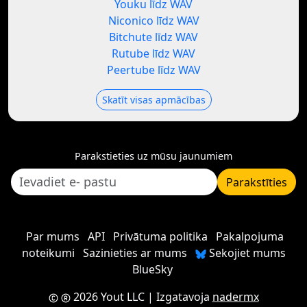
Youku līdz WAV
Niconico līdz WAV
Bitchute līdz WAV
Rutube līdz WAV
Peertube līdz WAV
Skatīt visas apmācības
Parakstieties uz mūsu jaunumiem
Parakstīties
Par mums
API
Privātuma politika
Pakalpojuma
noteikumi
Sazinieties ar mums
Sekojiet mums
BlueSky
2026 Yout LLC
| Izgatavoja
nadermx