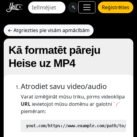
Reģistrēties
← Atgriezties pie visām apmācībām
Kā formatēt pāreju
Heise uz MP4
Atrodiet savu video/audio
Varat izmēģināt mūsu triku, pirms videoklipa
URL
ievietojot mūsu domēnu ar galotni
`/`
piemēram:
 yout.com/https://www.example.com/path/to/vide