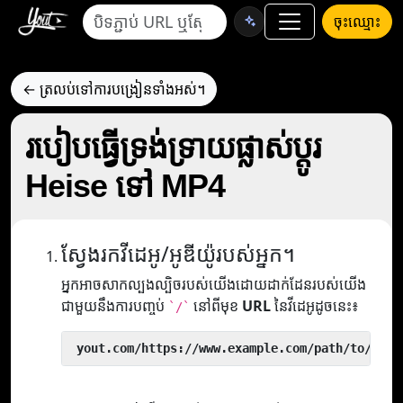
ចុះឈ្មោះ
← ត្រលប់ទៅការបង្រៀនទាំងអស់។
របៀបធ្វើទ្រង់ទ្រាយផ្លាស់ប្តូរ
Heise ទៅ MP4
ស្វែងរកវីដេអូ/អូឌីយ៉ូរបស់អ្នក។
អ្នកអាចសាកល្បងល្បិចរបស់យើងដោយដាក់ដែនរបស់យើង
ជាមួយនឹងការបញ្ចប់
នៅពីមុខ
URL
នៃវីដេអូដូចនេះ៖
`/`
 yout.com/https://www.example.com/path/to/vide