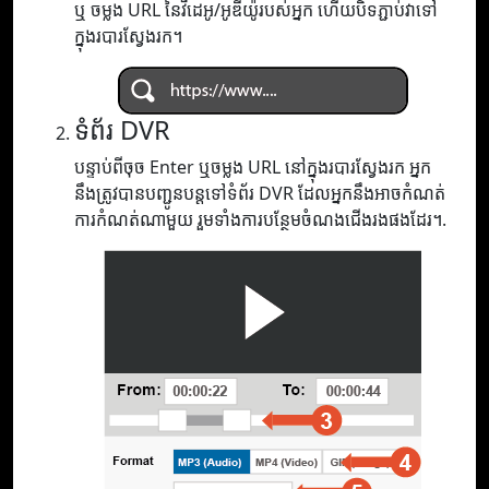
ឬ ចម្លង URL នៃវីដេអូ/អូឌីយ៉ូរបស់អ្នក ហើយបិទភ្ជាប់វាទៅ
ក្នុងរបារស្វែងរក។
ទំព័រ DVR
បន្ទាប់ពីចុច Enter ឬចម្លង URL នៅក្នុងរបារស្វែងរក អ្នក
នឹងត្រូវបានបញ្ជូនបន្តទៅទំព័រ DVR ដែលអ្នកនឹងអាចកំណត់
ការកំណត់ណាមួយ រួមទាំងការបន្ថែមចំណងជើងរងផងដែរ។.