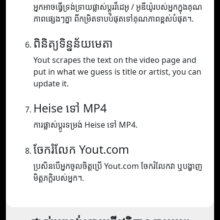
អ្នកអាចធ្វើទ្រង់ទ្រាយផ្លាស់ប្តូរវីដេអូ / អូឌីយ៉ូរបស់អ្នកក្នុងគុណ
ភាពផ្សេងៗគ្នា ពីកម្រិតទាបបំផុតទៅគុណភាពខ្ពស់បំផុត។.
ពិនិត្យទិន្នន័យមេតា
Yout scrapes the text on the video page and
put in what we guess is title or artist, you can
update it.
Heise ទៅ MP4
ការផ្លាស់ប្តូរទម្រង់ Heise ទៅ MP4.
ចែករំលែក Yout.com
ប្រសិនបើអ្នកចូលចិត្តប្រើ Yout.com ចែករំលែកវា ឬបង្ហាញ
មិត្តភក្តិរបស់អ្នក។.