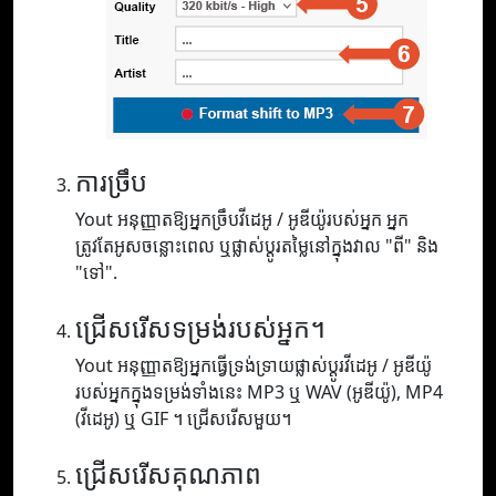
ការច្រឹប
Yout អនុញ្ញាតឱ្យអ្នកច្រឹបវីដេអូ / អូឌីយ៉ូរបស់អ្នក អ្នក
ត្រូវតែអូសចន្លោះពេល ឬផ្លាស់ប្តូរតម្លៃនៅក្នុងវាល "ពី" និង
"ទៅ".
ជ្រើសរើសទម្រង់របស់អ្នក។
Yout អនុញ្ញាតឱ្យអ្នកធ្វើទ្រង់ទ្រាយផ្លាស់ប្តូរវីដេអូ / អូឌីយ៉ូ
របស់អ្នកក្នុងទម្រង់ទាំងនេះ MP3 ឬ WAV (អូឌីយ៉ូ), MP4
(វីដេអូ) ឬ GIF ។ ជ្រើសរើសមួយ។
ជ្រើសរើសគុណភាព