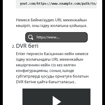
 yout.com/https://www.example.com/path/to/vide
Немесе Бейне/аудио URL мекенжайын
көшіріп, оны іздеу жолағына қойыңыз.
DVR беті
Enter пернесін басқаннан кейін немесе
іздеу жолағындағы URL мекенжайын
көшіргеннен кейін сіз кез келген
конфигурацияны, соның ішінде
субтитрлерді қосуды орнатуға болатын
DVR бетіне қайта бағытталасыз..