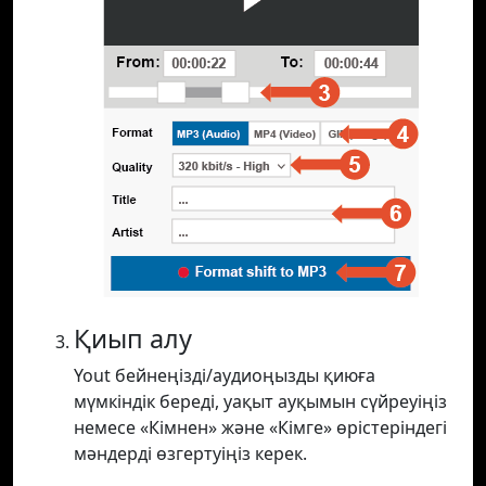
Қиып алу
Yout бейнеңізді/аудиоңызды қиюға
мүмкіндік береді, уақыт ауқымын сүйреуіңіз
немесе «Кімнен» және «Кімге» өрістеріндегі
мәндерді өзгертуіңіз керек.