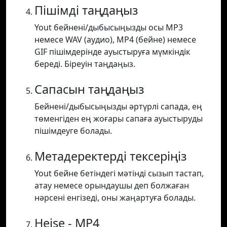
Пішімді таңдаңыз
Yout бейнені/дыбысыңызды осы MP3
немесе WAV (аудио), MP4 (бейне) немесе
GIF пішімдерінде ауыстыруға мүмкіндік
береді. Біреуін таңдаңыз.
Сапасын таңдаңыз
Бейнені/дыбысыңызды әртүрлі сапада, ең
төменгіден ең жоғары сапаға ауыстыруды
пішімдеуге болады.
Метадеректерді тексеріңіз
Yout бейне бетіндегі мәтінді сызып тастап,
атау немесе орындаушы деп болжаған
нәрсені енгізеді, оны жаңартуға болады.
Heise - MP4