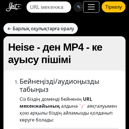
Тіркелу
← Барлық оқулықтарға оралу
Heise - ден MP4 - ке
ауысу пішімі
Бейнеңізді/аудиоңызды
табыңыз
Сіз біздің доменді бейненің
URL
мекенжайының
алдына
аяқталуымен
`/`
қою арқылы біздің айламызды қолданып
көруге болады: