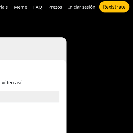
Rexístrate
riais
Meme
FAQ
Prezos
Iniciar sesión
 vídeo así: