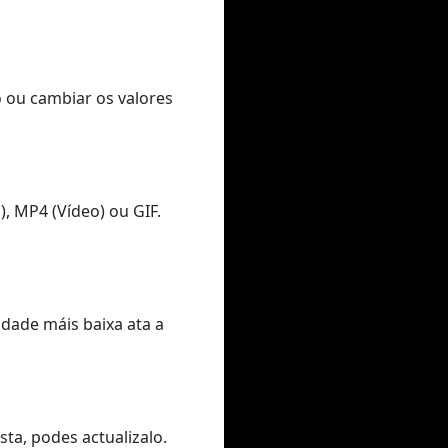
o ou cambiar os valores
, MP4 (Vídeo) ou GIF.
idade máis baixa ata a
ta, podes actualizalo.