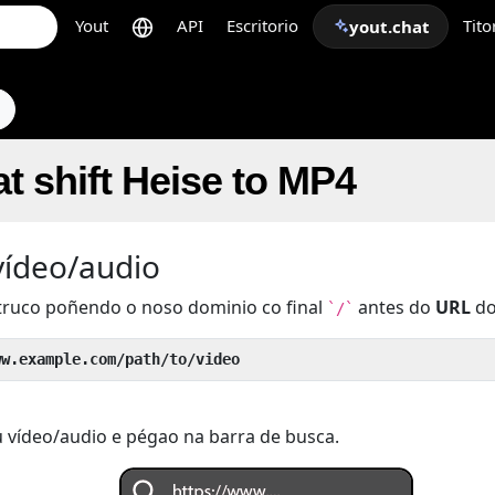
Yout
API
Escritorio
Tito
yout.chat
s
t shift Heise to MP4
vídeo/audio
truco poñendo o noso dominio co final
antes do
URL
do
`/`
ww.example.com/path/to/video
 vídeo/audio e pégao na barra de busca.