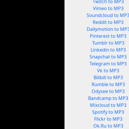
Twitch to MP3
Vimeo to MP3
Soundcloud to MP
Reddit to MP3
Dailymotion to MP
Pinterest to MP3
Tumblr to MP3
Linkedin to MP3
Snapchat to MP3
Telegram to MP3
Vk to MP3
Bilibili to MP3
Rumble to MP3
Odysee to MP3
Bandcamp to MP3
Mixcloud to MP3
Spotify to MP3
Flickr to MP3
Ok.Ru to MP3