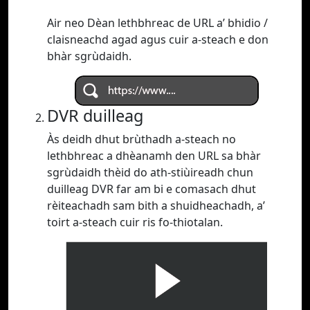
Air neo Dèan lethbhreac de URL a’ bhidio /
claisneachd agad agus cuir a-steach e don
bhàr sgrùdaidh.
DVR duilleag
Às deidh dhut brùthadh a-steach no
lethbhreac a dhèanamh den URL sa bhàr
sgrùdaidh thèid do ath-stiùireadh chun
duilleag DVR far am bi e comasach dhut
rèiteachadh sam bith a shuidheachadh, a’
toirt a-steach cuir ris fo-thiotalan.