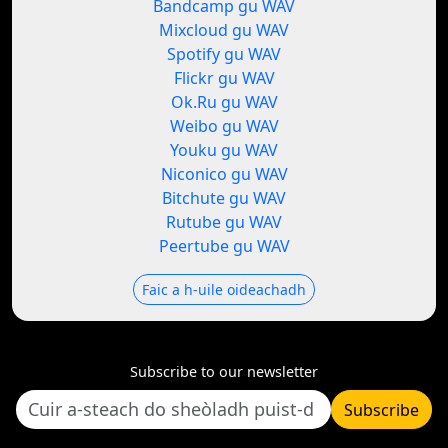
Bandcamp gu WAV
Mixcloud gu WAV
Spotify gu WAV
Flickr gu WAV
Ok.Ru gu WAV
Weibo gu WAV
Youku gu WAV
Niconico gu WAV
Bitchute gu WAV
Rutube gu WAV
Peertube gu WAV
Faic a h-uile oideachadh
Subscribe to our newsletter
Subscribe