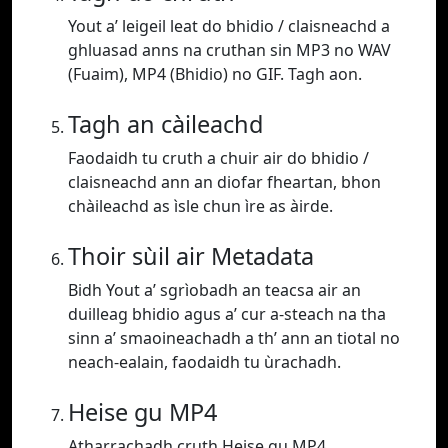
Yout a’ leigeil leat do bhidio / claisneachd a
ghluasad anns na cruthan sin MP3 no WAV
(Fuaim), MP4 (Bhidio) no GIF. Tagh aon.
Tagh an càileachd
Faodaidh tu cruth a chuir air do bhidio /
claisneachd ann an diofar fheartan, bhon
chàileachd as ìsle chun ìre as àirde.
Thoir sùil air Metadata
Bidh Yout a’ sgrìobadh an teacsa air an
duilleag bhidio agus a’ cur a-steach na tha
sinn a’ smaoineachadh a th’ ann an tiotal no
neach-ealain, faodaidh tu ùrachadh.
Heise gu MP4
Atharrachadh cruth Heise gu MP4.