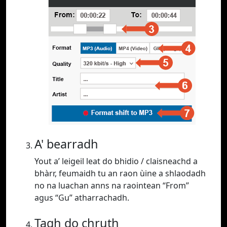
A' bearradh
Yout a’ leigeil leat do bhidio / claisneachd a
bhàrr, feumaidh tu an raon ùine a shlaodadh
no na luachan anns na raointean “From”
agus “Gu” atharrachadh.
Tagh do chruth