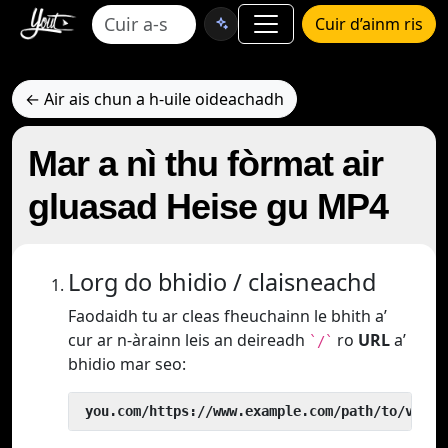
Cuir d’ainm ris
← Air ais chun a h-uile oideachadh
Mar a nì thu fòrmat air
gluasad Heise gu MP4
Lorg do bhidio / claisneachd
Faodaidh tu ar cleas fheuchainn le bhith a’
cur ar n-àrainn leis an deireadh
ro
URL
a’
`/`
bhidio mar seo:
 you.com/https://www.example.com/path/to/video