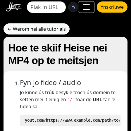
Ynskriuwe
← Werom nei alle tutorials
Hoe te skiif Heise nei
MP4 op te meitsjen
Fyn jo fideo / audio
Jo kinne ús trúk besykje troch ús domein te
setten mei it einigjen
foar de
URL
fan 'e
`/`
fideo sa:
 yout.com/https://www.example.com/path/to/vide