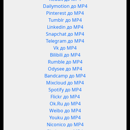
Dailymotion до MP4
Pinterest до MP4
Tumblr до MP4
Linkedin до MP4
Snapchat до MP4
Telegram до MP4
Vk до MP4
Bilibili до MP4
Rumble до MP4
Odysee до MP4
Bandcamp до MP4
Mixcloud до MP4
Spotify до MP4
Flickr до MP4
Ok.Ru до MP4
Weibo до MP4
Youku до MP4
Niconico до MP4