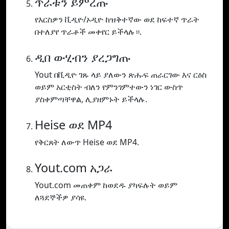
ጥራቱን ይምረጡ
የእርስዎን ቪዲዮ/ኦዲዮ ከዝቅተኛው ወደ ከፍተኛ ጥራት
በተለያየ ጥራቶች መቀየር ይችላሉ።.
ዲበ ውሂብን ያረጋግጡ
Yout በቪዲዮ ገጹ ላይ ያለውን ጽሑፍ ጠራርገው እና ርዕስ
ወይም አርቲስት ብለን የምንገምተውን ነገር ውስጥ
ያስቀምጣቸዋል, ሊያዘምኑት ይችላሉ.
Heise ወደ MP4
የቅርጸት ለውጥ Heise ወደ MP4.
Yout.com አጋራ
Yout.com መጠቀም ከወደዱ ያካፍሉት ወይም
ለጓደኞችዎ ያሳዩ.