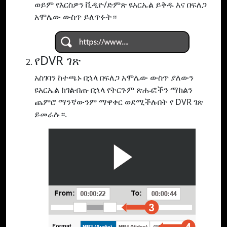
ወይም የእርስዎን ቪዲዮ/ድምጽ ዩአርኤል ይቅዱ እና በፍለጋ
አሞሌው ውስጥ ይለጥፉት።
የDVR ገጽ
አስገባን ከተጫኑ በኋላ በፍለጋ አሞሌው ውስጥ ያለውን
ዩአርኤል ከገልብጡ በኋላ የትርጉም ጽሑፎችን ማከልን
ጨምሮ ማንኛውንም ማዋቀር ወደሚችሉበት የ DVR ገጽ
ይመራሉ።.