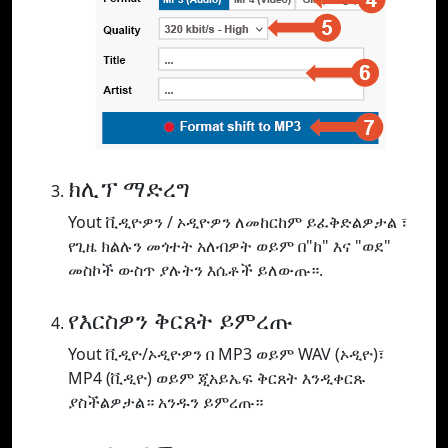
ክሊፕ ማድረግ
Yout ቪዲዮዎን / ኦዲዮዎን ለመከርከም ይፈቅድልዎታል ፣
የጊዜ ክልሉን መጎተት አለብዎት ወይም በ"ከ" እና "ወደ"
መስኮች ውስጥ ያሉትን እሴቶች ይለውጡ።.
የእርስዎን ቅርጸት ይምረጡ
Yout ቪዲዮ/ኦዲዮዎን በ MP3 ወይም WAV (ኦዲዮ)፣
MP4 (ቪዲዮ) ወይም ጂአይኤፍ ቅርጸት እንዲቀርጹ
ያስችልዎታል። አንዱን ይምረጡ።