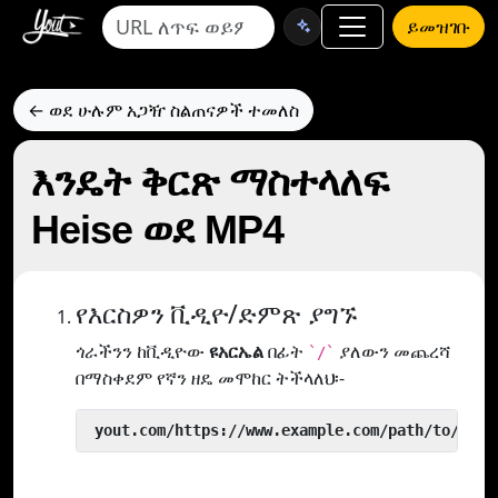
ይመዝገቡ
← ወደ ሁሉም አጋዥ ስልጠናዎች ተመለስ
እንዴት ቅርጽ ማስተላለፍ
Heise ወደ MP4
የእርስዎን ቪዲዮ/ድምጽ ያግኙ
ጎራችንን ከቪዲዮው
ዩአርኤል
በፊት
ያለውን መጨረሻ
`/`
በማስቀደም የኛን ዘዴ መሞከር ትችላለህ፡-
 yout.com/https://www.example.com/path/to/vide