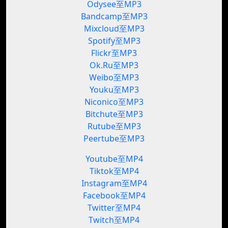
Odysee至MP3
Bandcamp至MP3
Mixcloud至MP3
Spotify至MP3
Flickr至MP3
Ok.Ru至MP3
Weibo至MP3
Youku至MP3
Niconico至MP3
Bitchute至MP3
Rutube至MP3
Peertube至MP3
Youtube至MP4
Tiktok至MP4
Instagram至MP4
Facebook至MP4
Twitter至MP4
Twitch至MP4