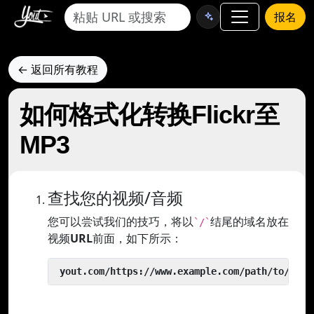
报名
← 返回所有教程
如何格式化转换Flickr至
MP3
查找您的视频/音频
您可以尝试我们的技巧，将以
结尾的域名放在
`/`
视频
URL
前面，如下所示：
 yout.com/https://www.example.com/path/to/vide