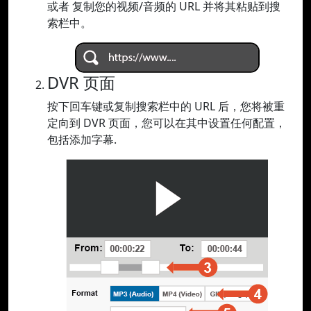
或者 复制您的视频/音频的 URL 并将其粘贴到搜
索栏中。
DVR 页面
按下回车键或复制搜索栏中的 URL 后，您将被重
定向到 DVR 页面，您可以在其中设置任何配置，
包括添加字幕.