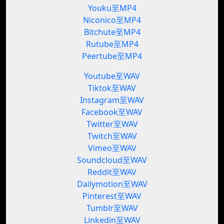
Youku至MP4
Niconico至MP4
Bitchute至MP4
Rutube至MP4
Peertube至MP4
Youtube至WAV
Tiktok至WAV
Instagram至WAV
Facebook至WAV
Twitter至WAV
Twitch至WAV
Vimeo至WAV
Soundcloud至WAV
Reddit至WAV
Dailymotion至WAV
Pinterest至WAV
Tumblr至WAV
Linkedin至WAV