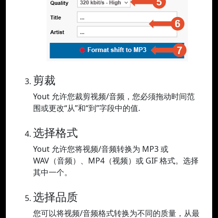
剪裁
Yout 允许您裁剪视频/音频，您必须拖动时间范
围或更改“从”和“到”字段中的值.
选择格式
Yout 允许您将视频/音频转换为 MP3 或
WAV（音频）、MP4（视频）或 GIF 格式。选择
其中一个。
选择品质
您可以将视频/音频格式转换为不同的质量，从最