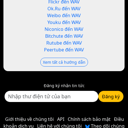
Flickr đến WAV
Ok.Ru đến WAV
Weibo đến WAV
Youku đến WAV
Niconico đến WAV
Bitchute đến WAV
Rutube đến WAV
Peertube đến WAV
Xem tất cả hướng dẫn
Đăng ký nhận tin tức
Đăng ký
Giới thiệu về chúng tôi
API
Chính sách bảo mật
Điều
khoản dịch vụ
Liên hệ với chúng tôi
Theo dõi chúng