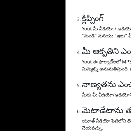
క్లిప్పింగ్
Yout మీ వీడియో / ఆడియోను
"నుండి" మరియు "ఇటు" ఫీల్
మీ ఆకృతిని ఎం
Yout ఈ ఫార్మాట్‌లలో MP
మిమ్మల్ని అనుమతిస్తుంది.
నాణ్యతను ఎంచ
మీరు మీ వీడియో/ఆడియోని 
మెటాడేటాను త
యూత్ వీడియో పేజీలోని టెక్స
చేయవచ్చు.