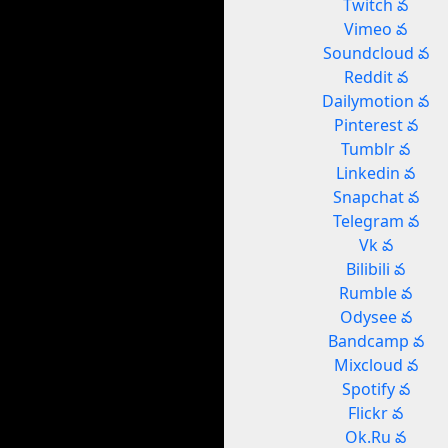
Twitch వ
Vimeo వ
Soundcloud వ
Reddit వ
Dailymotion వ
Pinterest వ
Tumblr వ
Linkedin వ
Snapchat వ
Telegram వ
Vk వ
Bilibili వ
Rumble వ
Odysee వ
Bandcamp వ
Mixcloud వ
Spotify వ
Flickr వ
Ok.Ru వ