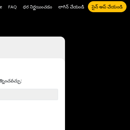
సైన్ అప్ చేయండి
e
FAQ
ధర నిర్ణయించడం
లాగిన్ చేయండి
త్నించవచ్చు: