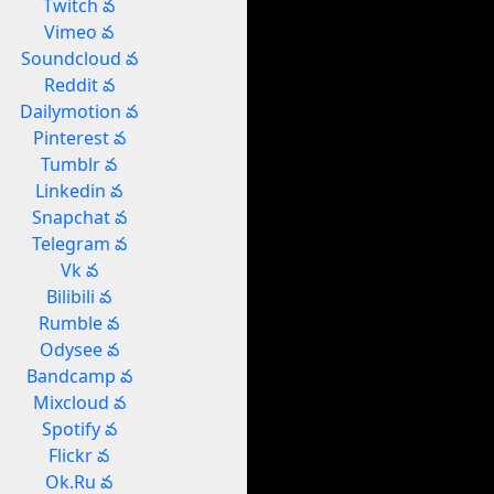
Twitch వ
Vimeo వ
Soundcloud వ
Reddit వ
Dailymotion వ
Pinterest వ
Tumblr వ
Linkedin వ
Snapchat వ
Telegram వ
Vk వ
Bilibili వ
Rumble వ
Odysee వ
Bandcamp వ
Mixcloud వ
Spotify వ
Flickr వ
Ok.Ru వ