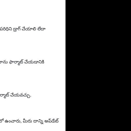
ధిని డ్రాగ్ చేయాలి లేదా
ను ఫార్మాట్ చేయడానికి
ర్మాట్ చేయవచ్చు.
ులో ఉంచారు, మీరు దాన్ని అప్‌డేట్