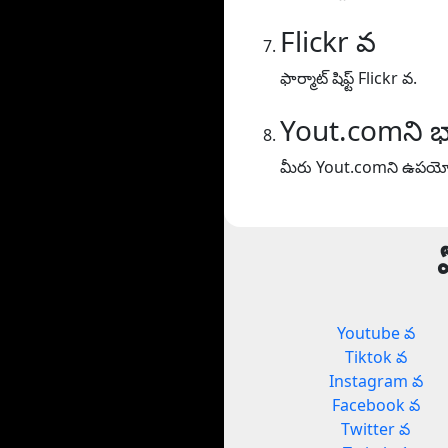
Flickr వ
ఫార్మాట్ షిఫ్ట్ Flickr వ.
Yout.comని భ
మీరు Yout.comని ఉపయోగి
Youtube వ
Tiktok వ
Instagram వ
Facebook వ
Twitter వ