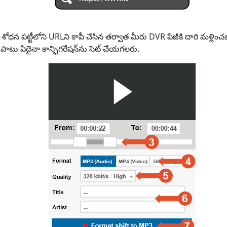
ా శోధన పట్టీలోని URLని కాపీ చేసిన తర్వాత మీరు DVR పేజీకి దారి మళ్ల
పాటు ఏదైనా కాన్ఫిగరేషన్‌ను సెట్ చేయగలరు.