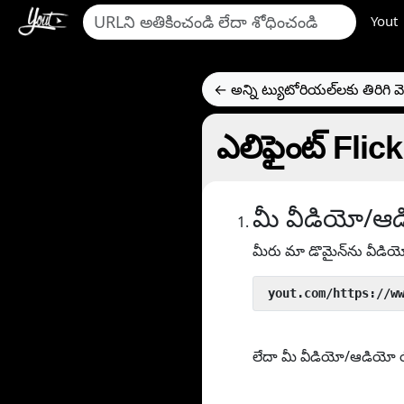
Yout
← అన్ని ట్యుటోరియల్‌లకు తిరిగి వె
ఎలిఫైంట్ Flic
మీ వీడియో/ఆడ
మీరు మా డొమైన్‌ను వీడి
 yout.com/https://w
లేదా మీ వీడియో/ఆడియో యొక