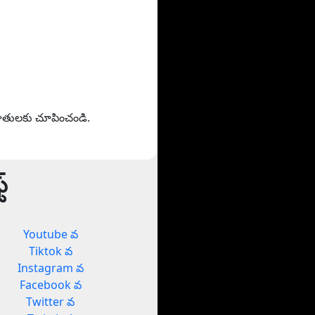
హితులకు చూపించండి.
్
Youtube వ
Tiktok వ
Instagram వ
Facebook వ
Twitter వ