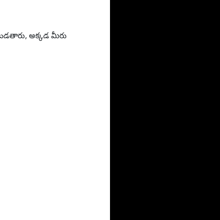
ించబడతారు, అక్కడ మీరు