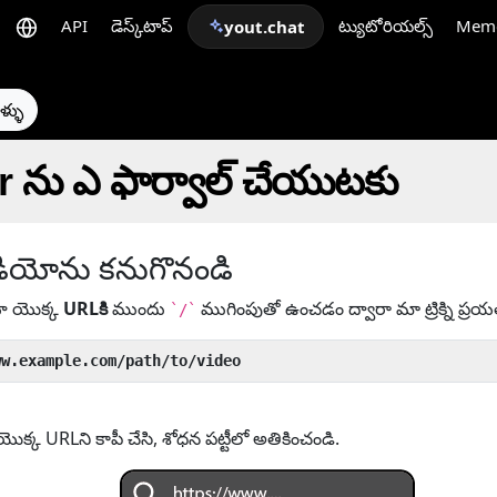
API
డెస్క్‌టాప్
ట్యుటోరియల్స్
Mem
yout.chat
ళ్ళు
kr ను ఎ ఫార్వాల్ చేయుటకు
ియోను కనుగొనండి
యో యొక్క
URLకి
ముందు
ముగింపుతో ఉంచడం ద్వారా మా ట్రిక్ని ప్రయ
`/`
ww.example.com/path/to/video
్క URLని కాపీ చేసి, శోధన పట్టీలో అతికించండి.