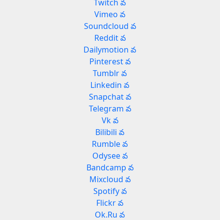
Twitch వ
Vimeo వ
Soundcloud వ
Reddit వ
Dailymotion వ
Pinterest వ
Tumblr వ
Linkedin వ
Snapchat వ
Telegram వ
Vk వ
Bilibili వ
Rumble వ
Odysee వ
Bandcamp వ
Mixcloud వ
Spotify వ
Flickr వ
Ok.Ru వ