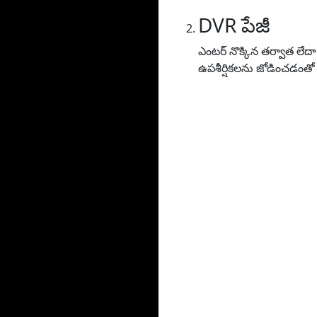
DVR పేజీ
ఎంటర్ నొక్కిన తర్వాత లేద
ఉపశీర్షికలను జోడించడంతో 