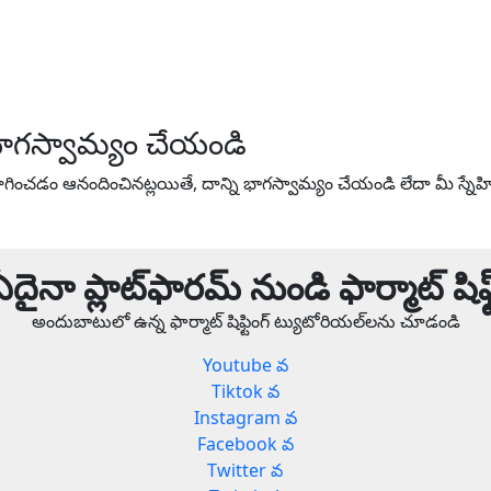
ాగస్వామ్యం చేయండి
ంచడం ఆనందించినట్లయితే, దాన్ని భాగస్వామ్యం చేయండి లేదా మీ స్నే
ఏదైనా ప్లాట్‌ఫారమ్ నుండి ఫార్మాట్ షిఫ్ట
అందుబాటులో ఉన్న ఫార్మాట్ షిఫ్టింగ్ ట్యుటోరియల్‌లను చూడండి
Youtube వ
Tiktok వ
Instagram వ
Facebook వ
Twitter వ