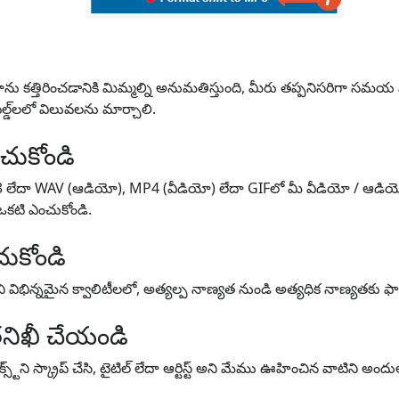
 కత్తిరించడానికి మిమ్మల్ని అనుమతిస్తుంది, మీరు తప్పనిసరిగా సమయ పరి
డ్‌లలో విలువలను మార్చాలి.
చుకోండి
3 లేదా WAV (ఆడియో), MP4 (వీడియో) లేదా GIFలో మీ వీడియో / ఆడియో
 ఒకటి ఎంచుకోండి.
ుకోండి
విభిన్నమైన క్వాలిటీలలో, అత్యల్ప నాణ్యత నుండి అత్యధిక నాణ్యతకు ఫా
నిఖీ చేయండి
్ట్‌ని స్క్రాప్ చేసి, టైటిల్ లేదా ఆర్టిస్ట్ అని మేము ఊహించిన వాటిని అంద