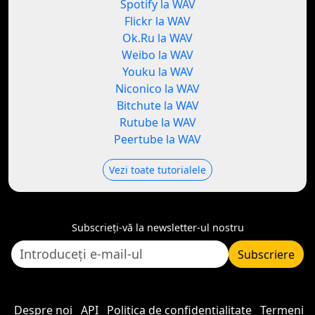
Spotify la WAV
Flickr la WAV
Ok.Ru la WAV
Weibo la WAV
Youku la WAV
Niconico la WAV
Bitchute la WAV
Rutube la WAV
Peertube la WAV
Vezi toate tutorialele
Subscrieți-vă la newsletter-ul nostru
Subscriere
Despre noi
API
Politica de confidențialitate
Termeni