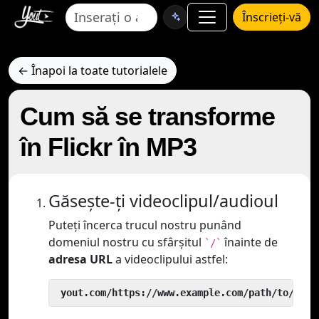
Înscrieți-vă
← Înapoi la toate tutorialele
Cum să se transforme
în Flickr în MP3
Găsește-ți videoclipul/audioul
Puteți încerca trucul nostru punând
domeniul nostru cu sfârșitul
înainte de
`/`
adresa URL
a videoclipului astfel:
 yout.com/https://www.example.com/path/to/vide