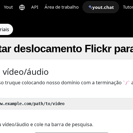
Yout
API
Área de trabalho
Tutor
yout.chat
riais
ar deslocamento Flickr par
 vídeo/áudio
so truque colocando nosso domínio com a terminação
a
`/`
ww.example.com/path/to/video
 vídeo/áudio e cole na barra de pesquisa.