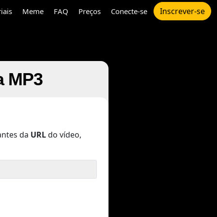
Inscrever-se
iais
Meme
FAQ
Preços
Conecte-se
a MP3
ntes da
URL
do vídeo,