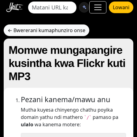
Lowani
← Bwererani kumaphunziro onse
Momwe mungapangire
kusintha kwa Flickr kuti
MP3
Pezani kanema/mawu anu
Mutha kuyesa chinyengo chathu poyika
domain yathu ndi mathero
pamaso pa
`/`
ulalo
wa kanema motere: