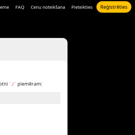
Reģistrēties
eme
FAQ
Cenu noteikšana
Pieteikties
otni
piemēram:
`/`