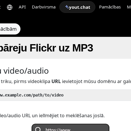
t
API
Darbvirsma
Pamācības
M
yout.chat
pmācībām
pāreju Flickr uz MP3
u video/audio
triku, pirms videoklipa
URL
ievietojot mūsu domēnu ar gal
ww.example.com/path/to/video
eo/audio URL un ielīmējiet to meklēšanas joslā.