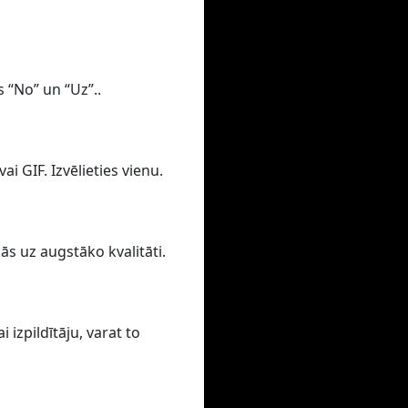
s “No” un “Uz”..
i GIF. Izvēlieties vienu.
ās uz augstāko kvalitāti.
izpildītāju, varat to