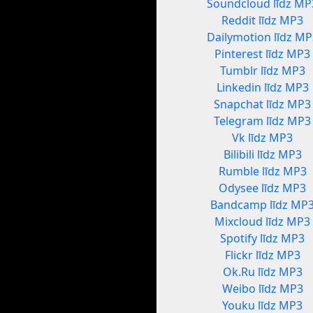
Soundcloud līdz MP
Reddit līdz MP3
Dailymotion līdz MP
Pinterest līdz MP3
Tumblr līdz MP3
Linkedin līdz MP3
Snapchat līdz MP3
Telegram līdz MP3
Vk līdz MP3
Bilibili līdz MP3
Rumble līdz MP3
Odysee līdz MP3
Bandcamp līdz MP
Mixcloud līdz MP3
Spotify līdz MP3
Flickr līdz MP3
Ok.Ru līdz MP3
Weibo līdz MP3
Youku līdz MP3