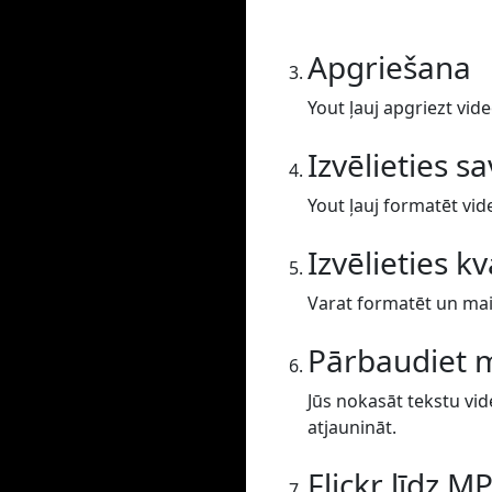
Apgriešana
Yout ļauj apgriezt vide
Izvēlieties s
Yout ļauj formatēt vid
Izvēlieties kv
Varat formatēt un main
Pārbaudiet 
Jūs nokasāt tekstu vid
atjaunināt.
Flickr līdz M