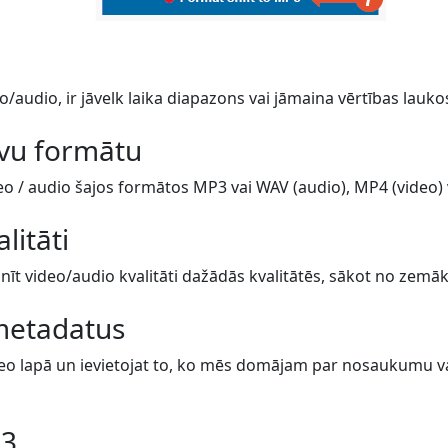
o/audio, ir jāvelk laika diapazons vai jāmaina vērtības lauko
avu formātu
eo / audio šajos formātos MP3 vai WAV (audio), MP4 (video) va
alitāti
īt video/audio kvalitāti dažādās kvalitātēs, sākot no zemāk
metadatus
eo lapā un ievietojat to, ko mēs domājam par nosaukumu vai 
P3