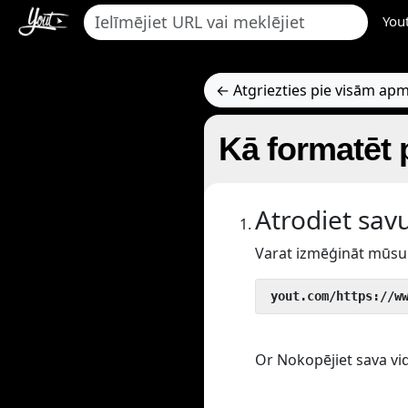
You
← Atgriezties pie visām a
Kā formatēt 
Atrodiet sav
Varat izmēģināt mūsu 
 yout.com/https://w
Or Nokopējiet sava vid