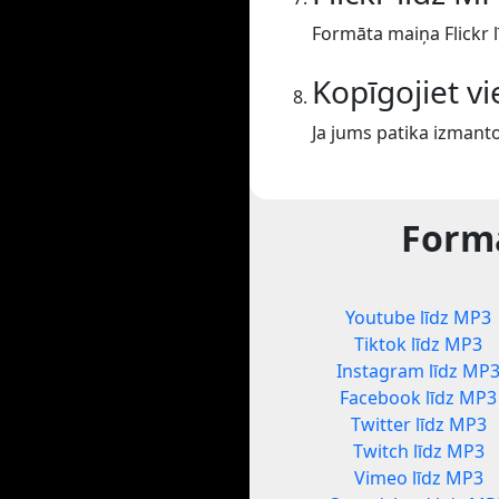
Formāta maiņa Flickr 
Kopīgojiet v
Ja jums patika izmanto
Formā
Youtube līdz MP3
Tiktok līdz MP3
Instagram līdz MP
Facebook līdz MP3
Twitter līdz MP3
Twitch līdz MP3
Vimeo līdz MP3