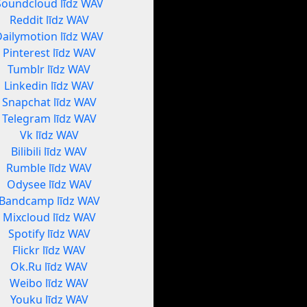
Soundcloud līdz WAV
Reddit līdz WAV
Dailymotion līdz WAV
Pinterest līdz WAV
Tumblr līdz WAV
Linkedin līdz WAV
Snapchat līdz WAV
Telegram līdz WAV
Vk līdz WAV
Bilibili līdz WAV
Rumble līdz WAV
Odysee līdz WAV
Bandcamp līdz WAV
Mixcloud līdz WAV
Spotify līdz WAV
Flickr līdz WAV
Ok.Ru līdz WAV
Weibo līdz WAV
Youku līdz WAV