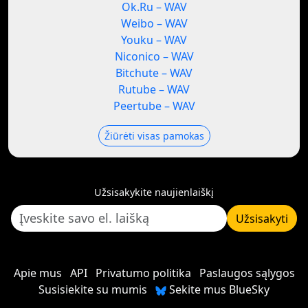
Ok.Ru – WAV
Weibo – WAV
Youku – WAV
Niconico – WAV
Bitchute – WAV
Rutube – WAV
Peertube – WAV
Žiūrėti visas pamokas
Užsisakykite naujienlaiškį
Užsisakyti
Apie mus
API
Privatumo politika
Paslaugos sąlygos
Susisiekite su mumis
Sekite mus BlueSky