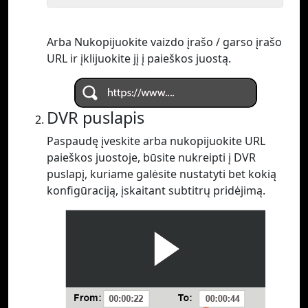
Arba Nukopijuokite vaizdo įrašo / garso įrašo
URL ir įklijuokite jį į paieškos juostą.
DVR puslapis
Paspaudę įveskite arba nukopijuokite URL
paieškos juostoje, būsite nukreipti į DVR
puslapį, kuriame galėsite nustatyti bet kokią
konfigūraciją, įskaitant subtitrų pridėjimą.