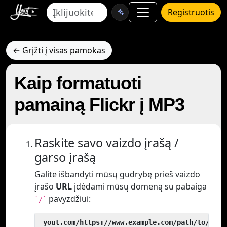
Registruotis
← Grįžti į visas pamokas
Kaip formatuoti
pamainą Flickr į MP3
Raskite savo vaizdo įrašą /
garso įrašą
Galite išbandyti mūsų gudrybę prieš vaizdo
įrašo
URL
įdėdami mūsų domeną su pabaiga
pavyzdžiui:
`/`
 yout.com/https://www.example.com/path/to/vide